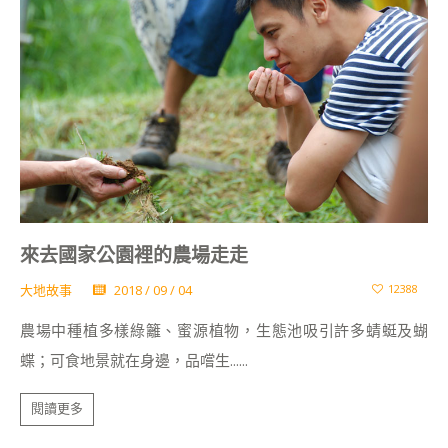
來去國家公園裡的農場走走
大地故事
2018 / 09 / 04
12388
農場中種植多樣綠籬、蜜源植物，生態池吸引許多蜻蜓及蝴
蝶；可食地景就在身邊，品嚐生......
閱讀更多