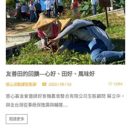
友善田的回饋—心好、田好、風味好
慈心活動課程集錦
2020 / 09 / 03
13284
慈心基金會邀請好食機農食整合有限公司生態顧問 蘇立中，
與全台灣從事綠保推廣與輔導......
閱讀更多