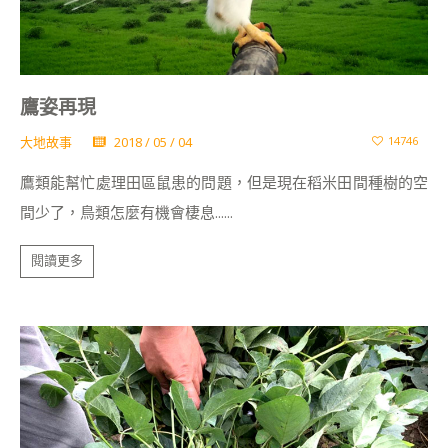
鷹姿再現
大地故事
2018 / 05 / 04
14746
鷹類能幫忙處理田區鼠患的問題，但是現在稻米田間種樹的空
間少了，鳥類怎麼有機會棲息......
閱讀更多