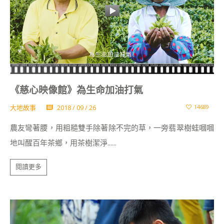
《慈心映像館》為生命加油打氣
大地故事
2018 / 09 / 26
14689
農友彎著腰，用粗糙雙手除著除不完的草，一旁翡翠樹蛙嘓嘓
地叫醒百年茶鄉，用茶樹潔淨......
閱讀更多