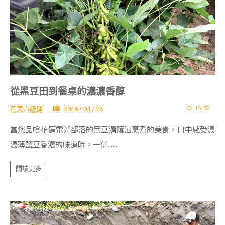
從黑豆田到餐桌的濃濃香醇
花東六級鏈
2018 / 04 / 26
15452
當您品嚐花蓮電光部落的黑豆清蔭油烹煮的美食，口中感受濃
濃薄鹽豆香濃的味道時，一併......
閱讀更多