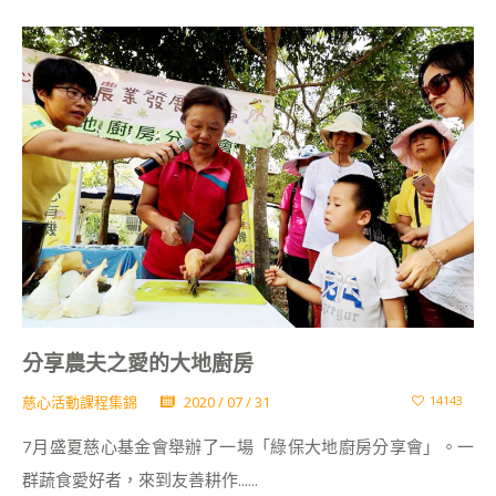
分享農夫之愛的大地廚房
慈心活動課程集錦
2020 / 07 / 31
14143
7月盛夏慈心基金會舉辦了一場「綠保大地廚房分享會」。一
群蔬食愛好者，來到友善耕作......