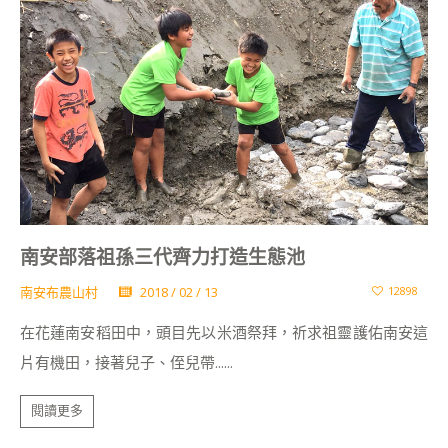
南安部落祖孫三代齊力打造生態池
南安布農山村
2018 / 02 / 13
12898
在花蓮南安稻田中，頭目先以米酒祭拜，祈求祖靈護佑南安這
片有機田，接著兒子、侄兒帶......
閱讀更多