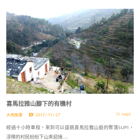
喜馬拉雅山腳下的有機村
大地故事
2017 / 11 / 27
15423
經過十小時車程，來到可以遠眺喜馬拉雅山脈的聚落SUPI，
淳樸的村民紛紛下山來迎接......