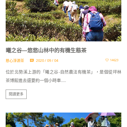
曦之谷—悠悠山林中的有機生態茶
慈心淨源茶
2020 / 09 / 04
14623
位於北勢溪上游的「曦之谷-自然農法有機茶」，是個從坪林
茶博館進去還要約一個小時車......
閱讀更多