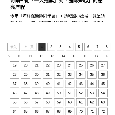
奇蹟~ 從「一人搖旗」到「團隊齊心」的點
亮歷程
今年「海洋保衛隊同學會」，頭城國小獲得「減塑領
航之星」。這份得來不易的殊榮，背後承載一段從孤
軍奮戰到......
閱讀更多
最先
上一頁
1
2
3
4
5
6
7
8
9
10
11
12
13
14
15
16
17
18
19
20
21
22
23
24
25
26
27
28
29
30
31
32
33
34
35
36
37
38
39
40
41
42
43
44
45
46
47
48
49
50
51
52
53
54
55
56
57
58
59
60
61
62
63
64
65
66
67
68
69
70
71
72