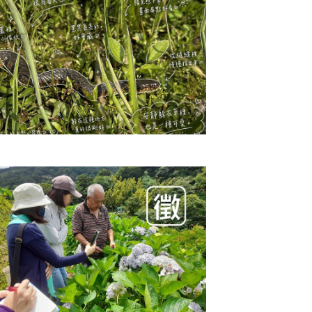
生態服務給付說明會 / 北投湖田
】一起來守護珍稀的保育類動物赤
游蛇！
15年度赤腹游蛇生態服務給付即將開放申
。為協助有意願參與之農民與相關單位了解
度申請規範、修正......
閱讀更多