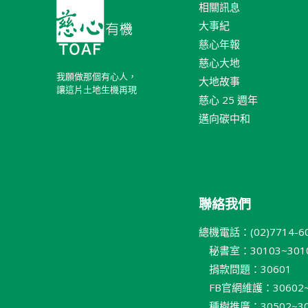
相關訊息
大事紀
慈心年報
慈心大地
我願做那個有心人，
大地故事
讓這片土地生機再現
慈心 25 週年
邁向碳中和
聯絡我們
總機電話：(02)7714-6
秘書室：30103~301
捐款問題：30601
FB官網維護：30602~
種樹推廣：30502~30