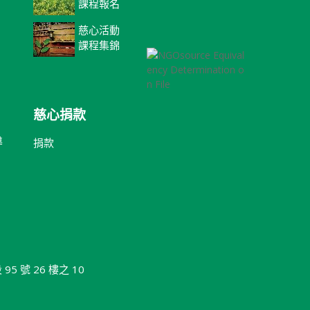
課程報名
慈心活動
課程集錦
慈心捐款
導
捐款
 號 26 樓之 10