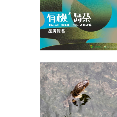
2026南投世界茶業博覽會「有機’ 
茶」BEST100 開始報名！(附簡章 
【2026年南投世界茶業博覽會—有機茶
館】邀請全臺有機茶農共同推廣、行銷、
有機茶活動開跑囉！......
閱讀更多