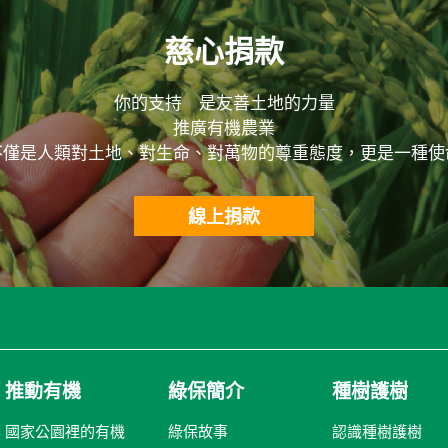
慈心捐款
你的支持 是友善土地的力量
推廣有機農業
不僅是人類對土地、對生命、對萬物的尊重態度，更是一種使
線上捐款
推動有機
綠保簡介
種樹護樹
國家公園裡的有機
綠保故事
認識種樹護樹