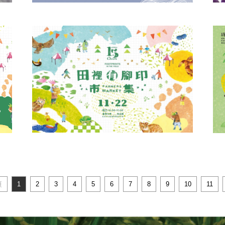
｜
【人才招募】慈心綠色保育專案人員
【
(嘉義)
作
經看
慈心基金會致力以友善、有機的農業方式，找
慈
地棲
回大地山川河流的蓬勃生氣，讓生長其中的生
回
命都能夠各得其所，共......
命都
閱讀更多
【田裡有腳印市集】11/22 來臺大舟山
集~
第
路 逛逛秋天最Chill的綠色市集~
u
綠保標章15週年，大腳印獎頒獎X田裡有腳印
於新
農
頁
1
2
3
4
5
6
7
8
9
10
11
市集，臺大舟山路登場！好逛、好吃、好玩，
保育
昆
滿滿綠能量等你來發......
察力
閱讀更多