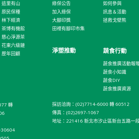
這里有山
綠保公告
如何參與
原民保種
加入綠保
訊息＆活動
林下經濟
大腳印獎
拯救戈壁熊
茶博有機館
田裡有腳印市集
慈心淨源茶
花東六級鏈
淨塑推動
蔬食行動
歷年回顧
蔬食推廣活動報
蔬食小知識
蔬食DIY
蔬食推廣資源
採訪洽詢：(02)7714-6000 轉 60512
077 轉
傳真：(02)2697-1067
06
地址：221416 新北巿汐止區新台五路一段 95
30604
505