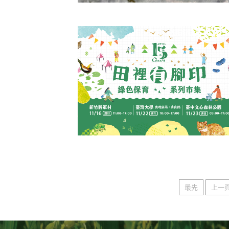
115年赤腹游蛇生態服務給付說明會
平鎮場
你家的農地、埤塘、溝渠或水田附近，曾
過肚子紅紅的蛇嗎？為推動友善農業與濕
地保育，農業部林業及......
閱讀更多
【綠保15周年】「田裡有腳印」市
臺北、新竹、臺中三地熱鬧登場！
為歡慶推動綠色保育標章 15 週年，慈心
最先
上一
竹、臺大、臺中舉辦「田裡有腳印」綠色
系列市集。有DI......
閱讀更多