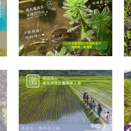
【115年赤腹游蛇生態服務給付說明會
島
【
｜龍潭場】珍稀的保育類動物需要您
)
場
一起來看顧！
腹
主題
赤腹游蛇為臺灣農田濕地生態系中重要指標物
1
展售
種，近年因棲地消失、環境變遷等因素，全臺
請
數量明顯下降，農業部......
今年
閱讀更多