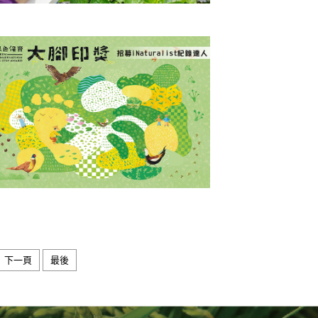
人才招募】慈心誠徵~陽明山友善耕
輔導專案人員
心基金會致力以友善、有機友善的方式，找
大地山川河流的蓬勃生氣，讓生長其中的生
能各得其所、共存......
閱讀更多
二屆大腳印獎｜募集綠保農田 iNat
ralist 紀錄達人！
友們您是不是已經在綠保田拍下許多鳥兒、
下一頁
最後
蟲、植物的身影？現在，就是展現「生態觀
」的好時機！為了......
閱讀更多