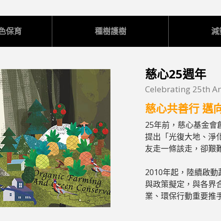
色保育
種樹護樹
減
慈心25週年
Celebrating 25th A
慈心共善行 邁
25年前，慈心基金會
提出「光復大地、淨
友走一條該走，卻艱
2010年起，陸續啟
與政策擬定，與各界
業、環保行動重要推手，影