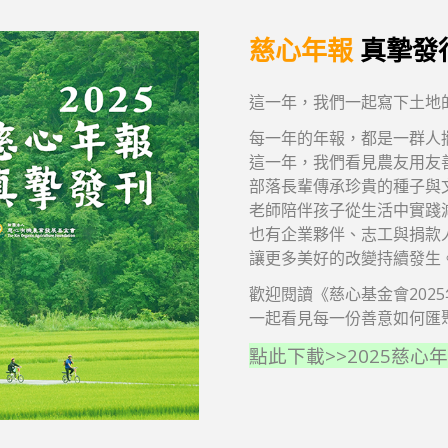
慈心年報
真摯發
這一年，我們一起寫下土地
每一年的年報，都是一群人
這一年，我們看見農友用友
部落長輩傳承珍貴的種子與
老師陪伴孩子從生活中實踐
也有企業夥伴、志工與捐款
讓更多美好的改變持續發生
歡迎閱讀《慈心基金會202
一起看見每一份善意如何匯
點此下載>>2025慈心