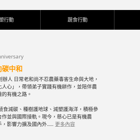
塑行動
蔬食行動
nniversary
向碳中和
創辦人 日常老和尚不忍農藥毒害生命與大地，
化人心」，帶領弟子實踐有機耕作，並陪伴農
難的有機之路。
動蔬食減碳、種樹護地球、減塑護海洋，積極參
合作並與國際接軌。現今，慈心已是有機農
響力擴及國內外.......
更多內容