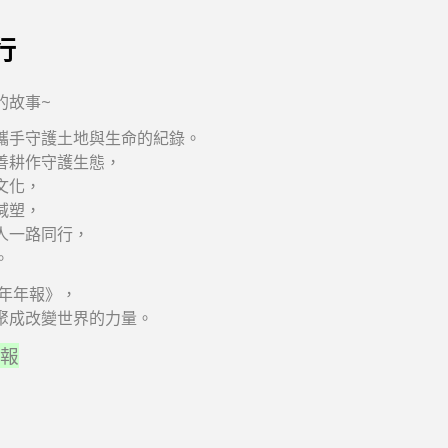
行
的故事~
攜手守護土地與生命的紀錄。
善耕作守護生態，
文化，
減塑，
人一路同行，
。
5年年報》，
聚成改變世界的力量。
年報