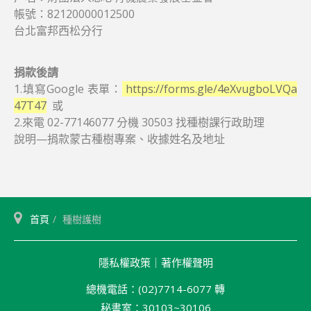
帳號：82120000012500
台北富邦西松分行
捐款後請
1.填寫Google 表單：
https://forms.gle/4eXvugboLVQa
47T47
或
2.來電 02-77146077 分機 30503 找種樹課行政助理
說明—捐款蒙古種樹專案、收據姓名及地址
首頁
種樹護樹
隱私權政策
｜
著作權聲明
總機電話：(02)7714-6077 轉
秘書室：30103~30106