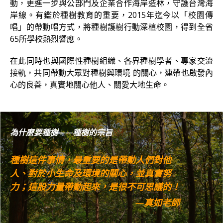
動，更進一步與公部門及企業合作海岸造林，守護台灣海
岸線。有鑑於種樹教育的重要，2015年迄今以「校園傳
唱」的帶動唱方式，將種樹護樹行動深植校園，得到全省
65所學校熱烈響應。
在此同時也與國際性種樹組織、各界種樹學者、專家交流
接軌，共同帶動大眾對種樹與環境 的關心，連帶也啟發內
心的良善，真實地關心他人、關愛大地生命。
為什麼要種樹——種樹的宗旨
種樹這件事情，最重要的是帶動人們對他
人、對於小生命及環境的關心，並真實努
力；這股力量帶動起來，是很不可思議的！
—真如老師