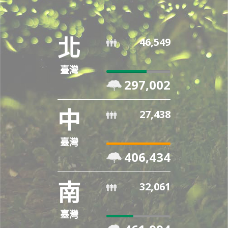
北
46,549
臺灣
63%
297,002
Complete
中
27,438
臺灣
100%
406,434
Complete
南
32,061
臺灣
42%