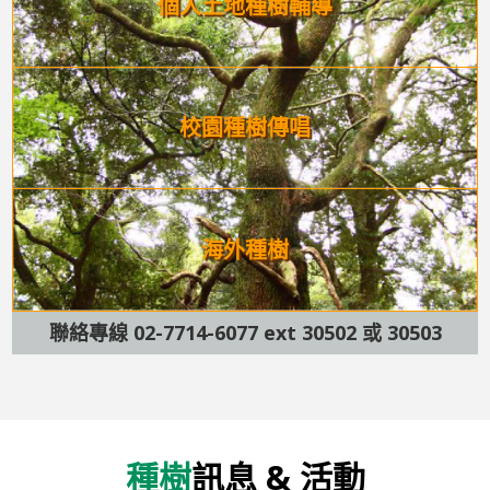
個人土地
種樹輔導
校園種樹傳唱
海外種樹
聯絡專線 02-7714-6077 ext 30502 或 30503
種樹
訊息 & 活動