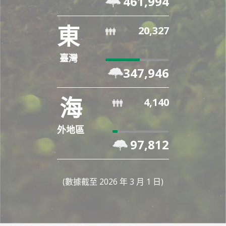
461,994
Complete
東
20,327
臺灣
54%
347,946
Complete
海
4,140
外地區
9%
97,812
Complete
(數據截至 2026 年 3 月 1 日)