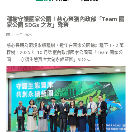
種樹守護國家公園！慈心榮獲內政部「Team 國
家公園 SDGs 之友」殊榮
24 十月, 2025
慈心長期為環境永續種樹，近年在國家公園總計種下 17.2 萬
棵樹。2025 年 10 月榮獲內政部國家公園署「Team 國家公
園——守護生態寶庫共創永續藍圖」SDGs...