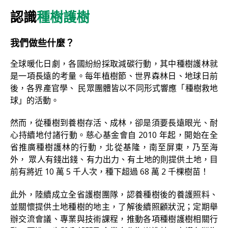
認識
種樹護樹
我們做些什麼？
全球暖化日劇，各國紛紛採取減碳行動，其中種樹護林就
是一項長遠的考量。每年植樹節、世界森林日、地球日前
後，各界產官學、 民眾團體皆以不同形式響應「種樹救地
球」的活動。
然而，從種樹到養樹存活、成林，卻是須要長遠眼光、耐
心持續地付諸行動。慈心基金會自 2010 年起，開始在全
省推廣種樹護林的行動，北從基隆，南至屏東，乃至海
外， 眾人有錢出錢、有力出力、有土地的則提供土地，目
前有將近 10 萬 5 千人次，種下超過 68 萬 2 千棵樹苗！
此外，陸續成立全省護樹團隊，認養種樹後的養護照料、
並關懷提供土地種樹的地主，了解後續照顧狀況；定期舉
辦交流會議、專業與技術課程，推動各項種樹護樹相關行