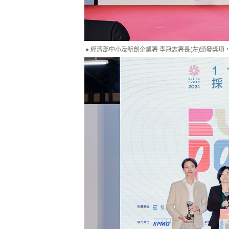
經濟部中小及新創企業署 李冠志署長(左)頒發獎