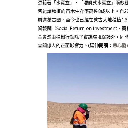
憑藉著「水寶盆」、「潛艇式水寶盆」兩款
皆能讓種植的苗木生存率高達8成以上。自201
前進蒙古國，至今也已經在蒙古大地種植1.
資報酬（Social Return on Invest
金會透由種樹行動除了實踐環境保護外，同
害關係人的正面影響力。
(延伸閱讀：
慈心發