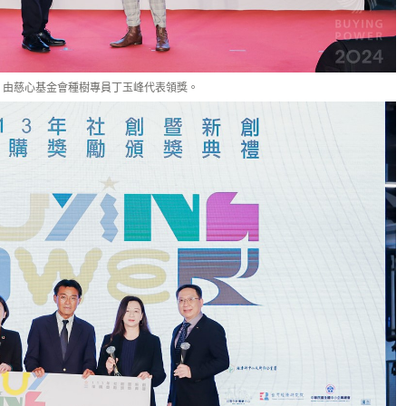
項，由慈心基金會種樹專員丁玉峰代表領獎。