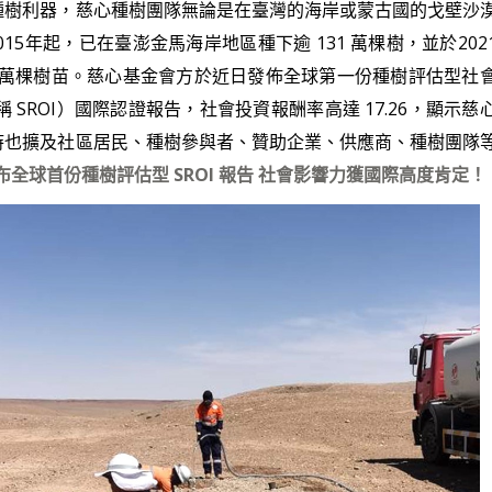
種樹利器，慈心種樹團隊無論是在臺灣的海岸或蒙古國的戈壁沙
5年起，已在臺澎金馬海岸地區種下逾 131 萬棵樹，並於202
3萬棵樹苗。慈心基金會方於近日發佈全球第一份種樹評估型社
ment，簡稱 SROI）國際認證報告，社會投資報酬率高達 17.26，顯示慈
時也擴及社區居民、種樹參與者、贊助企業、供應商、種樹團隊
布全球首份種樹評估型 SROI 報告 社會影響力獲國際高度肯定！