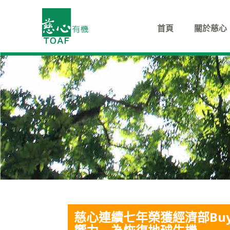
首頁
關於慈心
慈心連續七年榮獲經濟部Buyi