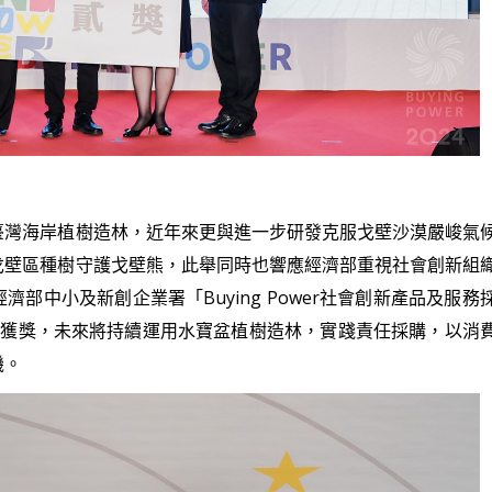
臺灣海岸植樹造林，近年來更與進一步研發克服戈壁沙漠嚴峻氣
戈壁區種樹守護戈壁熊，此舉同時也響應經濟部重視社會創新組
經濟部中小及新創企業署「Buying Power社會創新產品及服務
年獲獎，未來將持續運用水寶盆植樹造林，實踐責任採購，以消
機。