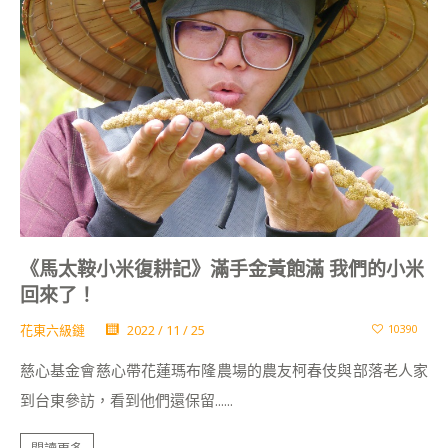
《馬太鞍小米復耕記》滿手金黃飽滿 我們的小米
回來了！
花東六級鏈
2022 / 11 / 25
10390
慈心基金會慈心帶花蓮瑪布隆農場的農友柯春伎與部落老人家
到台東參訪，看到他們還保留......
閱讀更多