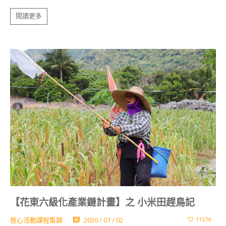
閱讀更多
【花東六級化產業鏈計畫】之 小米田趕鳥記
慈心活動課程集錦
2020 / 07 / 02
11574