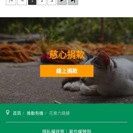
1
2
3
慈心捐款
線上捐款
首頁
推動有機
花東六級鏈
隱私權政策
｜
著作權聲明