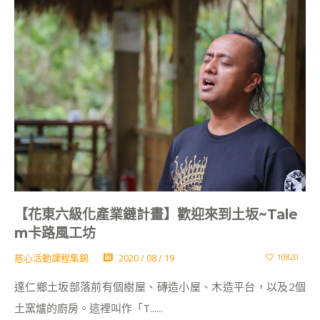
【花東六級化產業鏈計畫】歡迎來到土坂~Tale
m卡路風工坊
慈心活動課程集錦
2020 / 08 / 19
10820
達仁鄉土坂部落前有個樹屋、磚造小屋、木造平台，以及2個
土窯爐的廚房。這裡叫作「T......