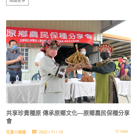
共享珍貴種原 傳承原鄉文化—原鄉農民保種分享
會
花東六級鏈
2022 / 11 / 10
9645