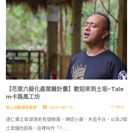
【花東六級化產業鏈計畫】歡迎來到土坂~Tale
m卡路風工坊
慈心活動課程集錦
2020 / 08 / 19
10816
達仁鄉土坂部落前有個樹屋、磚造小屋、木造平台，以及2個
土窯爐的廚房。這裡叫作「T......