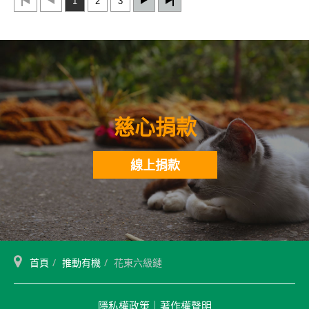
1
2
3
慈心捐款
線上捐款
首頁
推動有機
花東六級鏈
隱私權政策
｜
著作權聲明