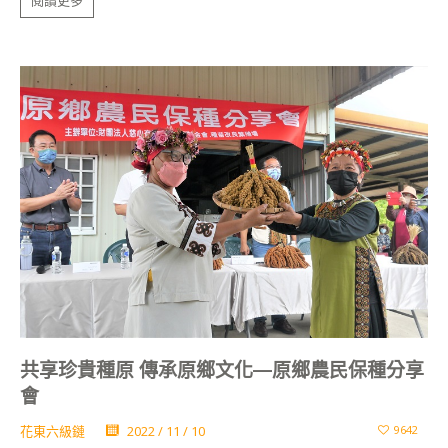
共享珍貴種原 傳承原鄉文化—原鄉農民保種分享
會
花東六級鏈
2022 / 11 / 10
9642