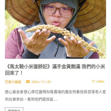
《馬太鞍小米復耕記》滿手金黃飽滿 我們的小米
回來了！
花東六級鏈
2022 / 11 / 25
10384
慈心基金會慈心帶花蓮瑪布隆農場的農友柯春伎與部落老人家
到台東參訪，看到他們還保留......
閱讀更多