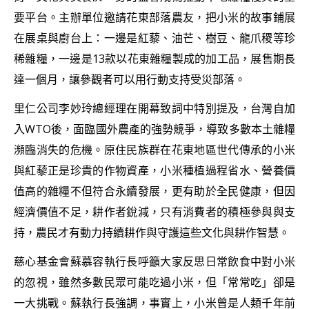
要平台。主辦單位邀請花東部落農友，把小米的故事鋪展
在展桌與廚台上：一邊是紅藜、油芒、樹豆、龍爪稷等珍
稀雜糧，一邊是13款以花東雜糧製成的加工品，展售期長
達一個月，讓參觀者可以用行動支持受災部落。
里仁公司李妙玲總經理在開幕致詞中特別提及，台灣自加
入WTO後，面臨國外農產的強勢競爭，導致多數本土雜糧
瀕臨消失的危機。原住民族群在花東地區世代傳承的小米
與紅藜正是珍貴的作物資產，小米種植過程省水、營養價
值高的雜糧不但符合永續發展，更有助於全民健康，但因
經濟價值不足，耕作者銳減，只有消費者的積極參與與支
持，農民才有動力持續耕作與守護這些文化與耕作智慧。
慈心基金會蘇慕容執行長呼籲大家反思日常飲食中對小米
的忽視，雖然多數民眾可能吃過小米，但「常常吃」卻是
一大挑戰。蘇執行長強調，事實上，小米曾是人類千年前