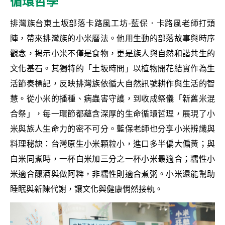
循環哲學
排灣族台東土坂部落卡路風工坊-藍保．卡路風老師打頭
陣，帶來排灣族的小米曆法。他用生動的部落故事與時序
觀念，揭示小米不僅是食物，更是族人與自然和諧共生的
文化基石。其獨特的「土坂時間」以植物開花結實作為生
活節奏標記，反映排灣族依循大自然訊號耕作與生活的智
慧。從小米的播種、病蟲害守護，到收成祭儀「新舊米混
合祭」，每一環節都蘊含深厚的生命循環哲理，展現了小
米與族人生命力的密不可分。藍保老師也分享小米辨識與
料理秘訣：台灣原生小米顆粒小，進口多半偏大偏黃；與
白米同煮時，一杯白米加三分之一杯小米最適合；糯性小
米適合釀酒與做阿粺，非糯性則適合煮粥。小米還能幫助
睡眠與新陳代謝，讓文化與健康悄然接軌。