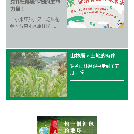
o
見11種傳統作物的生命
力量！
k
「小米狂熱」是一場以花
蓮、台東地區原住民......
山林曆，土地的時序
循著山林曆跟著走到了五
月， 當......