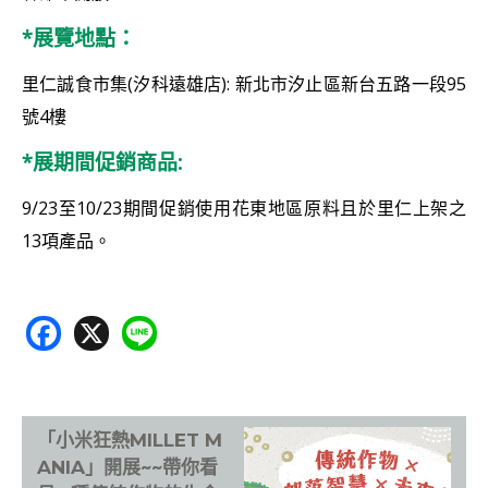
*展覽地點：
里仁誠食市集(汐科遠雄店): 新北市汐止區新台五路一段95
號4樓
*展期間促銷商品:
9/23至10/23期間促銷使用花東地區原料且於里仁上架之
13項產品。
F
X
Li
ac
n
e
e
b
「小米狂熱MILLET M
o
ANIA」開展~~帶你看