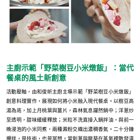
主廚示範「野菜樹豆小米燉飯」：當代
餐桌的風土新創意
活動壓軸，由和俊昕主廚主導示範「野菜樹豆小米燉飯」
創意料理實作，展現如何將小米融入現代餐桌。以樹豆高
湯為底，加上月桃葉與薑片，森林氣息躍然鍋中；洋蔥炒
至透明，甜味緩緩釋放；米粒不洗直接入鍋拌油，與前一
晚浸泡的小米同煮，兩種澱粉交織出濃稠香氣。二十分鐘
攪拌，是技術，也是冥想。當刺蔥與龍葵在蒸氣裡散發清