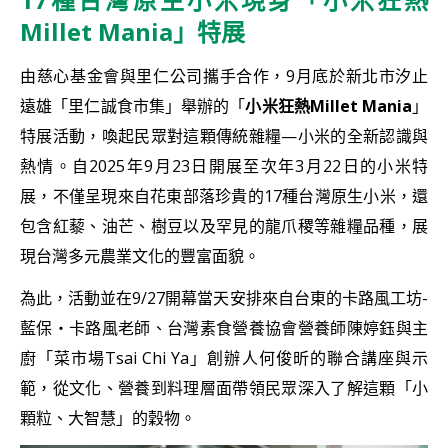
Millet Mania」特展
由慈心基金會與里仁公司攜手合作，9月底於新北市汐止
遠雄「里仁誠食市集」舉辦的「
小米狂熱
Millet Mania
」
特展活動，喚起民眾對這顆傳統雜糧—小米的全新認識與
熱情。自2025年9月23日開展至次年3月22日的小米特
展，不僅呈現來自花東部落珍貴的17種台灣原生小米，還
包含紅藜、油芒、樹豆以及罕見的龍爪稷等雜糧品種，展
現台灣多元農業文化的豐富面貌。
為此，活動並在9/27開幕當天安排來自台東的卡路風工坊-
藍保・卡路風老師、台灣素食營養協會營養師陳婷鈺與主
廚「菜市場Tsai Chi Ya」創辦人何俊昕的聯合講座與示
範，從文化、營養到料理層面帶領民眾深入了解這顆「小
顆粒、大智慧」的穀物。