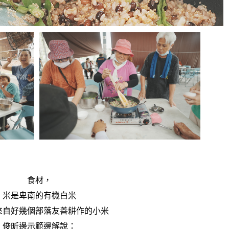
食材，
米是卑南的有機白米
來自好幾個部落友善耕作的小米
俊昕邊示範邊解說：