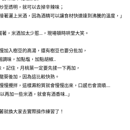
炒至透明，就可以去掉辛辣味；
接著灑上米酒，因為酒精可以讓食材快速達到沸騰的溫度，」
著，米酒加太少惹....，現場頓時哄堂大笑。
慢加入樹豆的高湯，還有樹豆也要分批加，
個調味，加點塩，加點胡椒...
味，記住，月桃葉一定要先揉一下再加，
龍葵後加，因為這比較快熟。
慢攪拌，這樣澱粉質就會慢慢出來，口感也會滑順.....
以再加一些米酒，就會有酒香味...」
著就換大家去實際操作練習了！