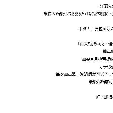
「洋蔥先
米粒入鍋後也是慢慢炒到有點透明狀，
「不夠！」有位阿姨喊
「再來轉成中火，慢
簡單
加幾片月桃葉提
小米及
每次加高湯，淹過飯就可以了；慢
最後起鍋前可
好，那接