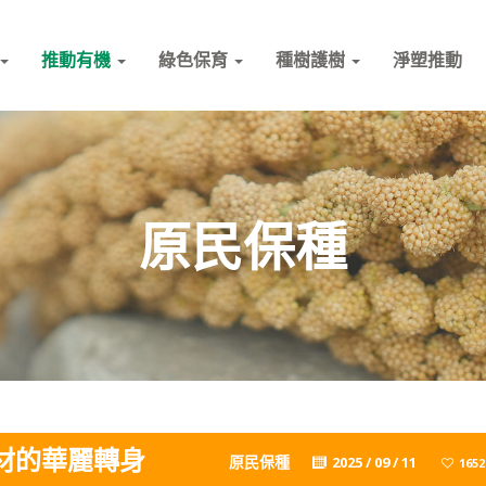
推動有機
綠色保育
種樹護樹
淨塑推動
原民保種
材的華麗轉身
原民保種
2025 / 09 / 11
1652