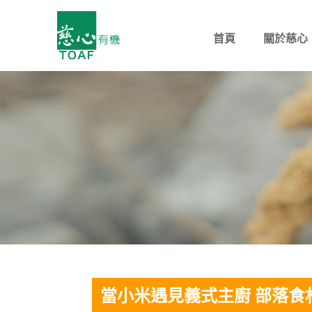
首頁
關於慈心
當小米遇見義式主廚 部落食