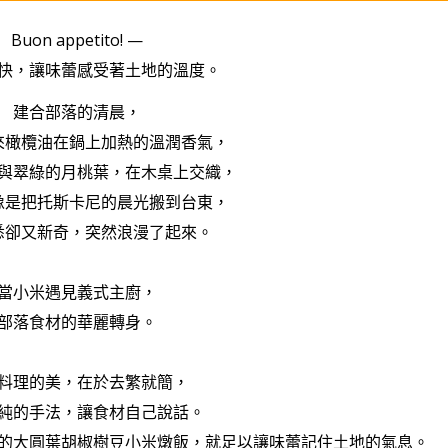
Buon appetito! —
快，讓味蕾感受著土地的溫度。
建合部落的清晨，
來橄欖油在鍋上加熱的溫潤香氣，
與翠綠的月桃葉，在木桌上交織，
像是把托斯卡尼的晨光搬到台東，
悉卻又新奇，突然浪漫了起來。
當小米遇見義式主廚，
部落食材的華麗轉身。
料理的美，在於去繁就簡，
純的手法，讓食材自己說話。
的大圓葉胡椒樹豆小米燉飯，就足以讓味蕾記住土地的氣息。