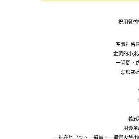
祝用餐愉
空氣裡傳
金黃的小米
一瞬間，
怎麼熟
義式
用最單
一把在地野菜、一撮鹽、一道慢火熬出