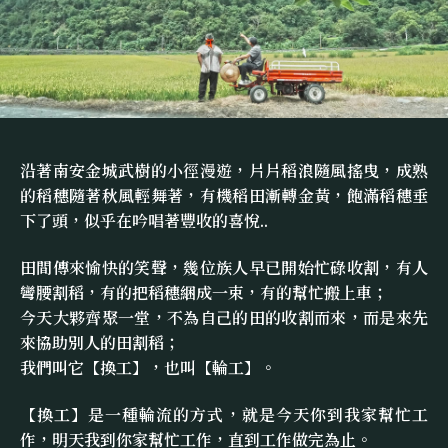
沿著南安金城武樹的小徑漫遊，片片稻浪隨風搖曳，成熟
的稻穗隨著秋風輕舞著，有機稻田漸轉金黃，飽滿稻穗垂
下了頭，似乎在吟唱著豐收的喜悅..
田間傳來愉快的笑聲，幾位族人早已開始忙碌收割，有人
彎腰割稻，有的把稻穗綑成一束，有的幫忙搬上車；
今天大夥齊聚一堂，不為自己的田的收割而來，而是來先
來協助別人的田割稻；
我們叫它【換工】，也叫【輪工】。
【換工】是一種輪流的方式，就是今天你到我家幫忙工
作，明天我到你家幫忙工作，直到工作做完為止。