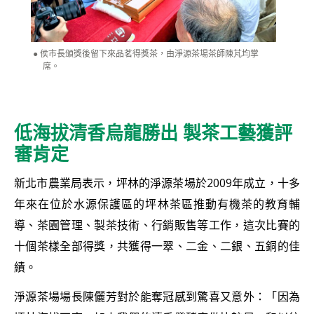
侯市長頒獎後留下來品茗得獎茶，由淨源茶場茶師陳芃均掌
席。
低海拔清香烏龍勝出 製茶工藝獲評
審肯定
新北市農業局表示，坪林的淨源茶場於2009年成立，十多
年來在位於水源保護區的坪林茶區推動有機茶的教育輔
導、茶園管理、製茶技術、行銷販售等工作，這次比賽的
十個茶樣全部得獎，共獲得一翠、二金、二銀、五銅的佳
績。
淨源茶場場長陳儷芳對於能奪冠感到驚喜又意外：「因為