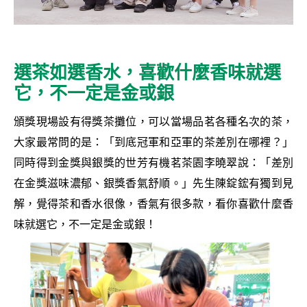
選茶如選香水，喜歡什麼香味就選
它，不一定是金或銀
頒獎現場設有得獎茶攤位，可以當場品茗各種名次的茶，
大家最常問的是：「到底冠軍和亞軍的茶差別在哪裡？」
同時得到金獎與銀獎的世芳有機茗茶園李曉翠說：「差別
在金獎滋味濃郁、銀獎香氣舒順。」先生陳錠鋐有獨到見
解，覺得茶和香水很像，香氣有很多款，看你喜歡什麼香
味就選它，不一定是金或銀！