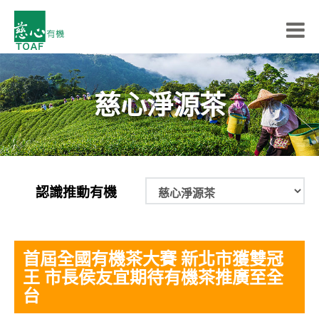
慈心淨源茶
認識推動有機
首屆全國有機茶大賽 新北市獲雙冠
王 市長侯友宜期待有機茶推廣至全
台