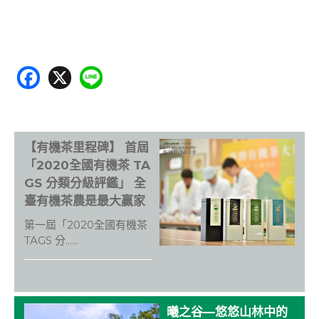
F
X
Li
ac
n
e
e
b
【有機茶里程碑】 首屆
o
「2020全國有機茶 TA
o
GS 分類分級評鑑」 全
臺有機茶農是最大贏家
k
第一屆「2020全國有機茶
TAGS 分......
曦之谷—悠悠山林中的