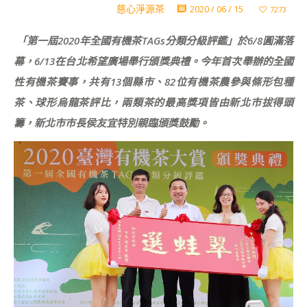
慈心淨源茶
2020 / 06 / 15
7273
「第一屆2020年全國有機茶TAGs分類分級評鑑」於6/8圓滿落
幕，6/13在台北希望廣場舉行頒獎典禮。今年首次舉辦的全國
性有機茶賽事，共有13個縣市、82位有機茶農參與條形包種
茶、球形烏龍茶評比，兩類茶的最高獎項皆由新北市拔得頭
籌，新北市市長侯友宜特別親臨頒獎鼓勵。