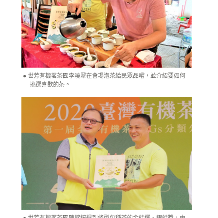
世芳有機茗茶園李曉翠在會場泡茶給民眾品嚐，並介紹要如何
挑選喜歡的茶。
世芳有機茗茶園陳錠鋐得到條型包種茶的金蛙選、銀蛙獎，由