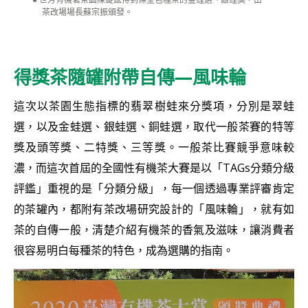
茶改場場長蘇宗振頒發。
得獎茶隨罐附帶自傳—風味輪
這次以茶園生態指標的翡翠樹蛙來分獎項，分別是翠蛙
選，以及金蛙選、銀蛙選、銅蛙選，取代一般茶賽的特等
獎及頭等獎、二特獎、三等獎。一般茶比賽競爭意味較
濃，而這次首屆的全國性有機茶大賽是以「TAGs分類分級
評鑑」重視的是「分類分級」，每一個透過專業評審肯定
的茶罐內，都附有茶改場研究設計的「風味輪」，就有如
茶的自傳一般，清楚介紹有機茶的香氣及滋味，讓消費者
很容易明白每種茶的特色，成為選購的指南。