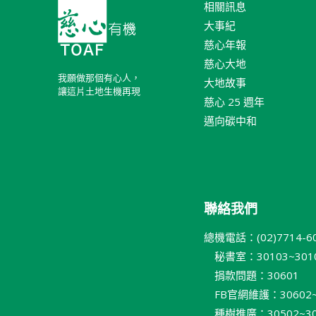
相關訊息
大事紀
慈心年報
慈心大地
我願做那個有心人，
大地故事
讓這片土地生機再現
慈心 25 週年
邁向碳中和
聯絡我們
總機電話：(02)7714-6
秘書室：30103~301
捐款問題：30601
FB官網維護：30602~
種樹推廣：30502~30