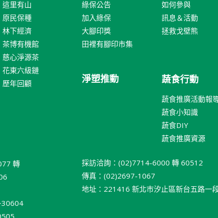
這里有山
綠保公告
如何參與
原民保種
加入綠保
訊息＆活動
林下經濟
大腳印獎
拯救戈壁熊
茶博有機館
田裡有腳印市集
慈心淨源茶
花東六級鏈
淨塑推動
蔬食行動
歷年回顧
蔬食推廣活動報
蔬食小知識
蔬食DIY
蔬食推廣資源
採訪洽詢：(02)7714-6000 轉 60512
077 轉
傳真：(02)2697-1067
06
地址：221416 新北巿汐止區新台五路一段 95
30604
505