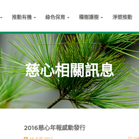
推動有機
綠色保育
種樹護樹
淨塑推動
慈心相關訊息
2016慈心年報感動發行
16 八月,2017
116