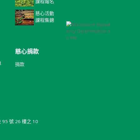
課程報名
慈心活動
課程集錦
慈心捐款
導
捐款
 號 26 樓之 10