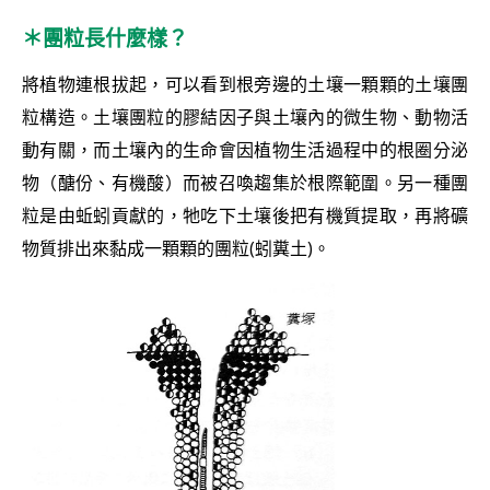
＊團粒長什麼樣？
將植物連根拔起，可以看到根旁邊的土壤一顆顆的土壤團
粒構造。土壤團粒的膠結因子與土壤內的微生物、動物活
動有關，而土壤內的生命會因植物生活過程中的根圈分泌
物（醣份、有機酸）而被召喚趨集於根際範圍。另一種團
粒是由蚯蚓貢獻的，牠吃下土壤後把有機質提取，再將礦
物質排出來黏成一顆顆的團粒(蚓糞土)。