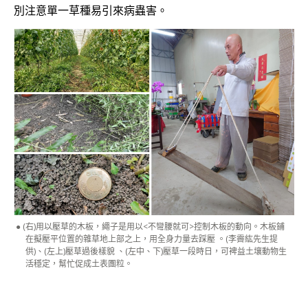
別注意單一草種易引來病蟲害。
(右)用以壓草的木板，繩子是用以<不彎腰就可>控制木板的動向。木板鋪
在擬壓平位置的雜草地上部之上，用全身力量去踩壓 。(李霽紘先生提
供)、(左上)壓草過後樣貌 、(左中、下)壓草一段時日，可裨益土壤動物生
活穩定，幫忙促成土表團粒。