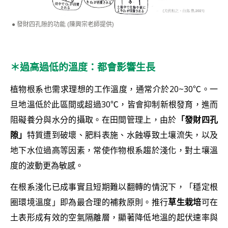
發財四孔隙的功能 (陳興宗老師提供)
＊過高過低的溫度：都會影響生長
植物根系也需求理想的工作溫度，通常介於20~30℃。一
旦地溫低於此區間或超過30℃，皆會抑制新根發育，進而
阻礙養分與水分的攝取。在田間管理上，由於
「發財四孔
隙」
特質遭到破壞、肥料表施、水蝕導致土壤流失，以及
地下水位過高等因素，常使作物根系趨於淺化，對土壤溫
度的波動更為敏感。
在根系淺化已成事實且短期難以翻轉的情況下，「穩定根
圈環境溫度」即為最合理的補救原則。推行
草生栽培
可在
土表形成有效的空氣隔離層，顯著降低地溫的起伏速率與