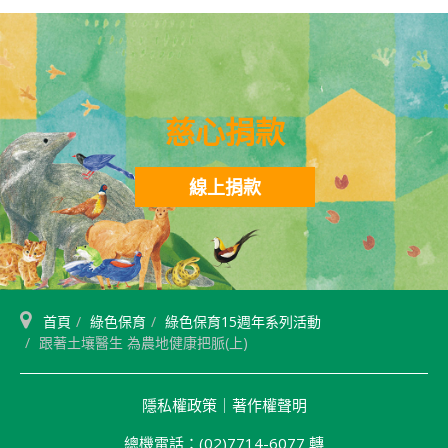
慈心捐款
線上捐款
首頁
綠色保育
綠色保育15週年系列活動
跟著土壤醫生 為農地健康把脈(上)
隱私權政策
｜
著作權聲明
總機電話：(02)7714-6077 轉