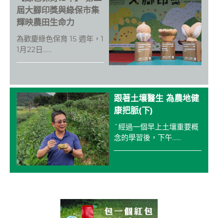
o
屆大腳印獎與綠保市集
o
輝映農田生命力
k
為歡慶綠色保育 15 週年，1
1月22日......
跟著土壤醫生 為農地健
康把脈(下)
ˇ經過一個早上土壤重要概
念的學習後，下午......