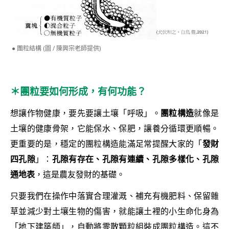
團粒結構 (圖 / 陳興宗老師提供)
＊團粒要如何形成，有何功能？
想讓作物健康，要先要讓土壤「呼吸」。
團粒構造
就像是
土壤的健康骨架，它能保水、保肥，讓養分循環更順暢。
更重要的是，穩定的團粒構造能滿足常提醒大家的「
發財
四孔隙
」：
孔隙有存在、孔隙有連續、孔隙多樣化、孔隙
通地表
，這是農友發財的基礎。
只要我們在操作中落實合理灌溉、補充有機肥料、保留雜
草並減少對土壤生物的傷害，就能讓土裡的小生命化身為
「地下建築師」，自動將零散顆粒組裝成團粒構造。這不