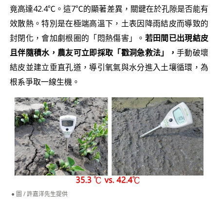
竟高達42.4℃。這7℃的顯著差異，關鍵在於孔隙是否能有
效散熱。特別是在極端高溫下，土表因降雨結皮而導致的
封閉化，會加劇根圈的「悶熱傷害」。
若田間已出現結皮
且伴隨積水，農友可立即採取「戳洞急救法」，
手動破壞
結皮並建立垂直孔道，導引氧氣與水分進入土壤循環，為
根系爭取一線生機。
圖 / 許嘉洋先生提供