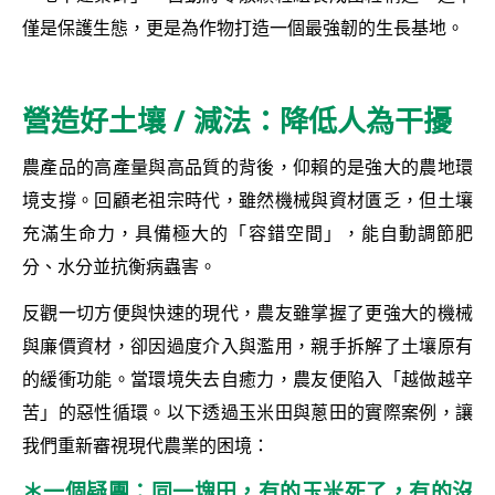
僅是保護生態，更是為作物打造一個最強韌的生長基地。
營造好土壤 / 減法：降低人為干擾
農產品的高產量與高品質的背後，仰賴的是強大的農地環
境支撐。回顧老祖宗時代，雖然機械與資材匱乏，但土壤
充滿生命力，具備極大的「容錯空間」，能自動調節肥
分、水分並抗衡病蟲害。
反觀一切方便與快速的現代，農友雖掌握了更強大的機械
與廉價資材，卻因過度介入與濫用，親手拆解了土壤原有
的緩衝功能。當環境失去自癒力，農友便陷入「越做越辛
苦」的惡性循環。以下透過玉米田與蔥田的實際案例，讓
我們重新審視現代農業的困境：
＊一個疑團：同一塊田，有的玉米死了，有的沒