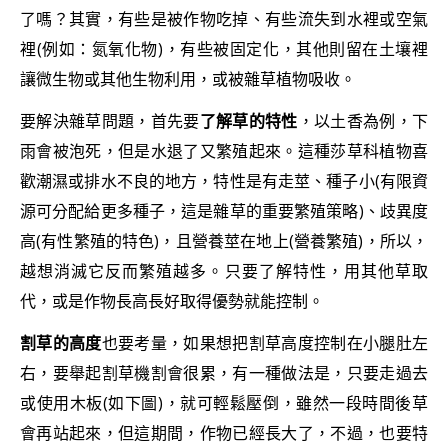
了嗎？其實，有些是被作物吃掉、有些流失到水裡或空氣
裡(例如：氮氧化物)，有些被固定化，其他則留在土壤裡
讓微生物或其他生物利用，或被雜草植物吸收。
要解決雜草問題，首先要
了解草的特性
，以土香為例，下
雨會被泡死，但是水退了又繁殖起來。這種莎草科植物喜
歡潮濕或排水不良的地方，特性是有走莖、種子小(有限資
源可分配給更多種子，這是雜草的重要繁殖策略)、歧異度
高(有性繁殖的特色)，且營養莖在地上(營養繁殖)，所以，
越想消滅它反而繁殖越多。只要了解特性，用其他草取
代，或是作物長高長好取得優勢就能控制。
割草的高度
也要考量，如果想把割草高度控制在小腿肚左
右，要舉起割草機割會很累，有一種做法是，只要走過去
或使用木板(如下圖)，就可輕鬆壓倒，雖然一段時間後草
會再站起來，但這期間，作物已經長大了，不過，也要特