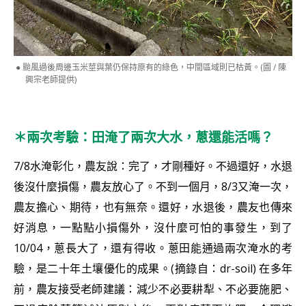
颱風過後周邊玉米莖與葉仍保持原有的綠色，中間區域則已枯黃。(圖 / 陳
興宗老師提供)
＊兩次考驗：田淹了兩次大水，蔥還能活嗎？
7/8水淹彰化，農友說：完了，才剛種好。不過還好，水退
後沒什麼損傷，農友放心了。不到一個月，8/3又淹一次，
農友擔心、期待，也有無奈。還好，水退後，農友也傳來
好消息，一點點小損傷外，沒什麼可怕的事發生，到了
10/04，蔥長大了，還有得收。蔥田能通過兩次淹水的考
驗，是二十年土壤優化的成果。(摘錄自：dr-soil) 在多年
前，農友接受老師建議：減少不必要耕犁、不必要施肥、