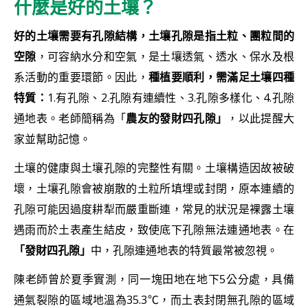
什麼是好的土壤？
好的土壤需要有孔隙結構，土壤孔隙是指土粒、團粒間的
空隙
，可容納水分和空氣，是土壤透氣、透水、保水及根
系活動的重要環節。因此，
種植要順利，需滿足土壤四種
特質：
1.有孔隙、2.孔隙有連續性、3.孔隙多樣化、4.孔隙
通地表。老師簡稱為「
農友的發財四孔隙」
，以此提醒大
家並幫助記憶。
土壤的健康與土壤孔隙的完整性有關。土壤構造因故被破
壞，土壤孔隙會被崩散的土粒所填埋或封閉，原本連續的
孔隙可能因過度耕犁而嚴重斷連，常見的狀況是裸露土壤
遇雨而於土表產生結皮，致使底下孔隙無法連通地表。在
「發財四孔隙」
中，孔隙連通地表的特質最常被忽視。
陳老師曾於夏季實測，同一塊田地在地下5公分處，具備
通氣裂隙的區域地溫為35.3℃，而土表封閉無孔隙的區域