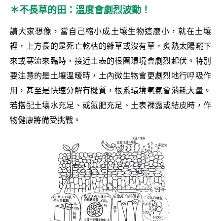
＊不長草的田：溫度會
劇烈波動！
請大家想像，當自己縮小成土壤生物這麼小，就在土壤
裡，上方長的是死亡乾枯的雜草或沒有草，炙熱太陽曬下
來或寒流來臨時，接近土表的根圈環境會劇烈起伏。特別
要注意的是土壤溫暖時，土內微生物會更劇烈地行呼吸作
用，甚至是快速分解有機質，根系環境氧氣會消耗大量。
若搭配土壤水充足、或氮肥充足、土表裸露或結皮時，作
物健康將備受挑戰。