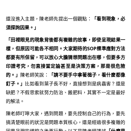
還沒進入主題，陳老師先提出一個觀點：
「看到現象，必
須探詢因果。」
「田裡眼見的現象背後都有複雜的故事，即使呈現結果一
樣，但原因可能各不相同。大家期待的SOP標準應對方法
都要有所保留，可以放心大膽猜想問題出在哪，但要多方
印證
考究
，勿直接當定論甚至是決策方案，那是很危險
的。」
陳老師笑說：
「請不要手中拿著槌子，看什麼都像
釘子。」
比如看到葉子長不好，直接想到是病蟲害？還是
缺肥？不假思索就努力防治、搬肥料，其實不一定是最好
的解法。
陳老師叮嚀大家，遇到問題，要先控制自己的行為，要先
搞清楚眼前的狀況是問題本質核心，還是經過很多複雜的
因果呈現的樣貌之後再行動。以下是陳老師講述
「什麼是