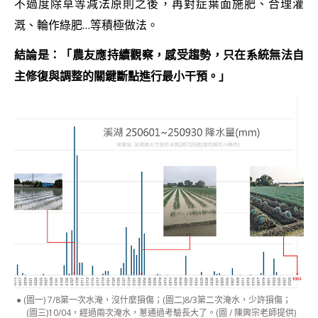
不過度除草等減法原則之後，再對症葉面施肥、合理灌
溉、輪作綠肥…等積極做法。
結論是：
「農友應持續觀察，感受趨勢，只在系統無法自
主修復與調整的關鍵斷點進行最小干預。」
(圖一) 7/8第一次水淹，沒什麼損傷；(圖二)8/3第二次淹水，少許損傷；
(圖三)10/04，經過兩次淹水，蔥通過考驗長大了。(圖 / 陳興宗老師提供)