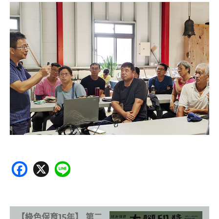
F
X
Li
ac
n
e
e
b
【綠色保育15年】 第二