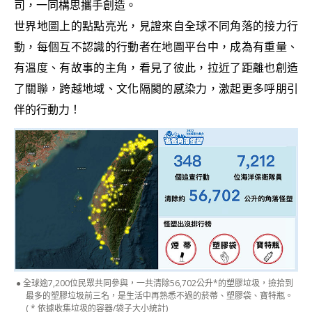
司，一同構思攜手創造。
世界地圖上的點點亮光，見證來自全球不同角落的接力行
動，每個互不認識的行動者在地圖平台中，成為有重量、
有溫度、有故事的主角，看見了彼此，拉近了距離也創造
了關聯，跨越地域、文化隔閡的感染力，激起更多呼朋引
伴的行動力！
全球逾7,200位民眾共同參與，一共清除56,702公升*的塑膠垃圾，撿拾到
最多的塑膠垃圾前三名，是生活中再熟悉不過的菸蒂、塑膠袋、寶特瓶。
( * 依據收集垃圾的容器/袋子大小統計)