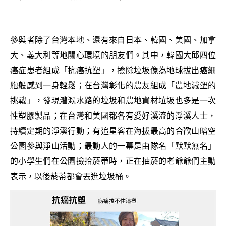
參與者除了台灣本地、還有來自日本、韓國、美國、加拿
大、義大利等地關心環境的朋友們。其中，韓國大邱四位
癌症患者組成「抗癌抗塑」，撿除垃圾像為地球拔出癌細
胞般感到一身輕鬆；在台灣彰化的農友組成「農地減塑的
挑戰」，發現灌溉水路的垃圾和農地資材垃圾也多是一次
性塑膠製品；在台灣和美國都各有愛好溪流的淨溪人士，
持續定期的淨溪行動；有追星客在海拔最高的合歡山暗空
公園參與淨山活動；最動人的一幕是由隊名「默默無名」
的小學生們在公園撿拾菸蒂時，正在抽菸的老爺爺們主動
表示，以後菸蒂都會丟進垃圾桶。