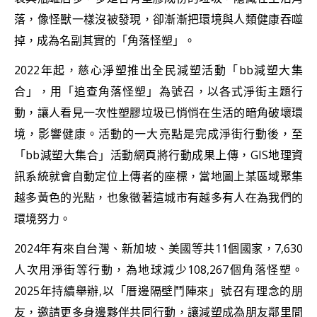
落，像怪獸一樣沒被發現，卻漸漸把環境與人類健康吞噬
掉，成為名副其實的「角落怪塑」。
2022年起，慈心淨塑推出全民減塑活動「bb減塑大集
合」，用「追查角落怪塑」為號召，以各式淨街主題行
動，讓人看見一次性塑膠垃圾已悄悄在生活的暗角破壞環
境，影響健康。活動的一大亮點是完成淨街行動後，至
「bb減塑大集合」活動網頁將行動成果上傳，GIS地理資
訊系統就會自動定位上傳者的座標，當地圖上某區域聚集
越多黃色的光點，也象徵著這城市有越多有人在為我們的
環境努力。
2024年有來自台灣、新加坡、美國等共11個國家，7,630
人次用淨街等行動，為地球減少108,267個角落怪塑。
2025年持續舉辦,以「厝邊隔壁鬥陣來」號召有理念的朋
友，邀請更多身邊夥伴共同行動，讓減塑成為朋友鄰里間