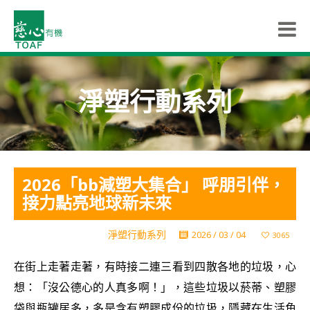
淨塑行動系列
2026「bb減塑大集合」 呼朋引伴，
接力點亮地球新未來
淨塑行動系列
2026 / 03 / 04
3065
在街上走著走著，有時接二連三看到四散各地的垃圾，心
想：「沒公德心的人真多啊！」，這些垃圾以菸蒂、塑膠
袋與瓶罐居多，多是含有塑膠成份的垃圾，隱藏在生活角