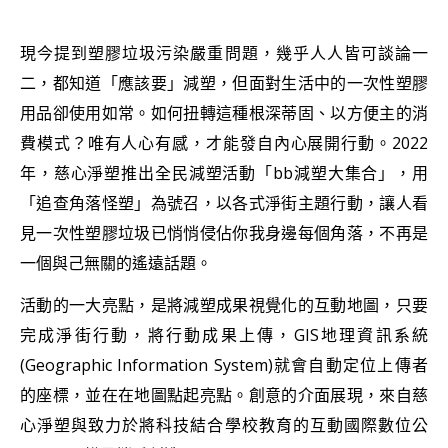
現今提到塑膠垃圾污染嚴重問題，幾乎人人皆可談論一
二，都知道「應該要」減塑，但面對生活中的一次性塑膠
用品卻使用如常。如何扭轉這種根深蒂固、以方便主的消
費模式？唯有人心有感，才能發自內心展開行動。2022
年，慈心淨塑推出全民減塑活動「bb減塑大集合」，用
「追查角落怪塑」為號召，以各式淨街主題行動，讓人看
見一次性塑膠垃圾已悄悄侵佔你我身邊每個角落，不再是
一個與己無關的遙遠話題。
活動的一大亮點，是將減塑成果視覺化的互動地圖，只要
完成淨街行動，將行動成果上傳，GIS地理資訊系統
(Geographic Information System)就會自動定位上傳者
的座標，並在在地圖點起亮點。創意的介面展現，來自慈
心淨塑與致力於將科技結合學校教育的互動國際數位公