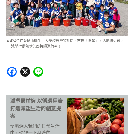
424位仁愛國小師生走入學校周邊的社區、市場「撿塑」，活動結束後，
減塑行動熱情仍然持續進行著！
F
X
Li
ac
n
e
e
b
減塑最前線 以循環經濟
o
打造減塑生活的創意提
o
案
k
塑膠深入我們的日常生活
中，環視一下身邊的......