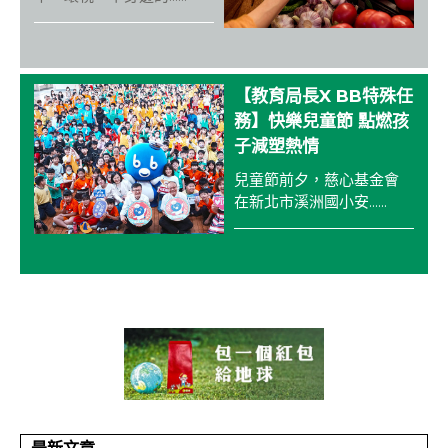
【教育局長X BB特殊任
務】快樂兒童節 點燃孩
子減塑熱情
兒童節前夕，慈心基金會
在新北市溪洲國小安......