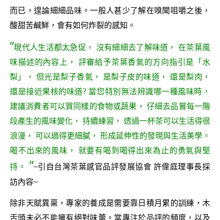
而已，遑論細細品味。一般人甚少了解在嗅聞咀嚼之後，
酸甜苦鹹鮮，會有如何炸裂的感知。
“
現代人生活都太急促， 沒有細細去了解味道， 在茶葉風
味描述的內容上， 評審給予茶葉香氣的方向指引是「水
梨」， 但光是梨子香氣， 是梨子皮的味道， 還是梨肉，
還是接近果核的味道? 當您特別無法辨識哪一種風味時，
建議消費者可以買同樣的食物或蔬果， 仔細去品嘗每一階
段產生的風味變化， 持續練習， 透過一杯茶可以生活得很
浪漫， 可以過得更細膩， 形成延伸性的發現與生活美學。
喝不出來的風味， 就要有喝到喝得出來為止的勇氣與堅
”
持。
~引自台灣茶葉感官品評發展協會 許偉庭理事長採
訪內容~
除非天賦異稟，專家的養成是需要靠日積月累的訓練，木
舌頭未必不能擁有絕對味蕾。當專注於品評的頻度，以及