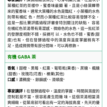
葉種紅茶的茶樣中，蜜香味最顯 著，且是小綠葉蟬帶
來的蜜香味。通常大葉種的水色是豔紅，小葉種的水色
則帶有橘紅 色，然而小葉種紅茶比較容易發酵不全，
這是一般比賽評鑑過程評審會特別關注的缺點， 容易
在橘紅色茶湯帶有青澀感、微綠色的水色。這一批紅茶
的發酵度相對不錯，採摘可 以，水色也不錯，蜜香(甜
度)也有，但在發酵過程中的濕度與溫度掌握稍有不
足，造成微微帶有部分悶味，可以再修飾。
有機
GABA
茶
香氣∣
甜橙、黑莓、紅棗、葡萄乾(果香)、蔗糖、楓糖
(甜香)、玫瑰花(花香)、榛果(其他)
口感∣
濃稠度⁺、餘韻感⁺、滑順度⁺
專家講評∣
在發酵過程中，溫度的掌握、時間與濕度的
控制若是不當，很容易產生悶雜 味。這個茶湯相當清
爽細緻，從葉底就可看出有一定的海拔高度，先天的優