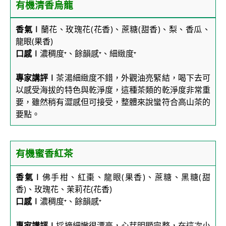
有機清香烏龍
香氣∣
蘭花、玫瑰花(花香)、蔗糖(甜香)、梨、香瓜、
龍眼(果香)
口感∣
濃稠度⁺、餘韻感⁺、細緻度⁺
專家講評∣
茶湯細緻度不錯，外觀油亮緊結，喝下去可
以感受海拔的特色與乾淨度，這種茶類的乾淨度非常重
要，雖然稍有澀感但可接受，整體來說蠻符合高山茶的
要點。
有機蜜香紅茶
香氣∣
佛手柑、紅棗、龍眼(果香)、蔗糖、黑糖(甜
香)、玫瑰花、茉莉花(花香)
口感∣
濃稠度⁺、餘韻感⁺
專家講評∣
採摘細嫩很漂亮，心芽明顯完整，在這次小