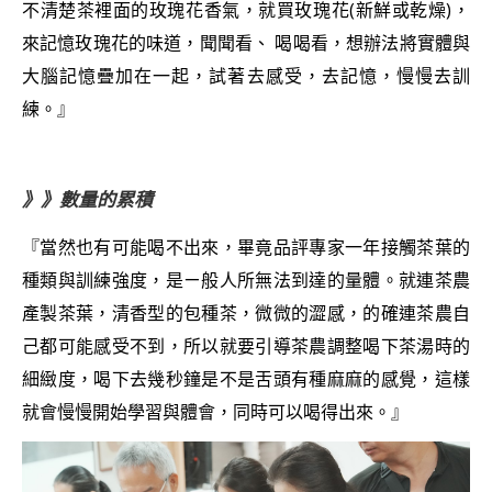
不清楚茶裡面的玫瑰花香氣，就買玫瑰花(新鮮或乾燥)，
來記憶玫瑰花的味道，聞聞看、 喝喝看，想辦法將實體與
大腦記憶疊加在一起，試著去感受，去記憶，慢慢去訓
練。』
》》數量的累積
『當然也有可能喝不出來，畢竟品評專家一年接觸茶葉的
種類與訓練強度，是ㄧ般人所無法到達的量體。就連茶農
產製茶葉，清香型的包種茶，微微的澀感，的確連茶農自
己都可能感受不到，所以就要引導茶農調整喝下茶湯時的
細緻度，喝下去幾秒鐘是不是舌頭有種麻麻的感覺，這樣
就會慢慢開始學習與體會，同時可以喝得出來。』