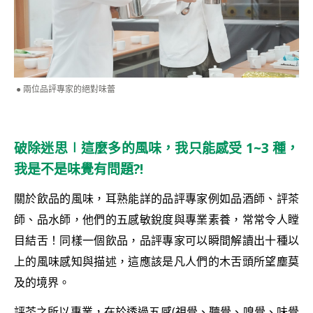
兩位品評專家的絕對味蕾
破除迷思∣這麼多的風味，我只能感受 1~3 種，
我是不是味覺有問題?!
關於飲品的風味，耳熟能詳的品評專家例如品酒師、評茶
師、品水師，他們的五感敏銳度與專業素養，常常令人瞠
目結舌！同樣一個飲品，品評專家可以瞬間解讀出十種以
上的風味感知與描述，這應該是凡人們的木舌頭所望塵莫
及的境界。
評茶之所以專業，在於透過五感(視覺、聽覺、嗅覺、味覺