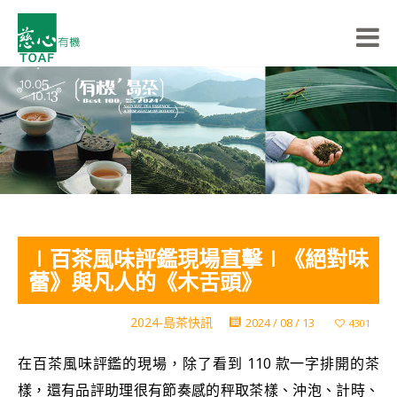
∣百茶風味評鑑現場直擊∣《絕對味
蕾》與凡人的《木舌頭》
2024-島茶快訊
2024 / 08 / 13
4301
在百茶風味評鑑的現場，除了看到 110 款一字排開的茶
樣，還有品評助理很有節奏感的秤取茶樣、沖泡、計時、