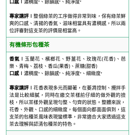
口感∣
濃稠度⁺、餘韻感⁺、純淨度⁺
專家講評∣
整個綠茶的工序做得非常到味，保有綠茶鮮
爽的口感、清揚的香氣、滋味相當具有濃稠感，所以兩
位評審對這支茶的評價是相當高。
有機條形包種茶
香氣∣
玉蘭花、檳榔花、野薑花、玫瑰花(花香)、芭
樂、青梅、荔枝、香瓜(果香)、蔗糖(甜香)
口感∣
濃稠度⁺、餘韻感⁺、純淨度⁺、細緻度⁺
專家講評∣
花香表現多元而顯著，在萎凋控制、攪拌手
法是比較細膩，同時在繳交茶樣前仔細的做外觀的撿
枝，所以茶樣外觀呈現勻整、勻齊的狀態。整體來說，
花香、外觀、口感的細緻度，每個面向都面面俱到，這
支茶的包種茶風味表現蠻標準，非常適合大家透過這支
茶去理解與認清包種茶的特色。