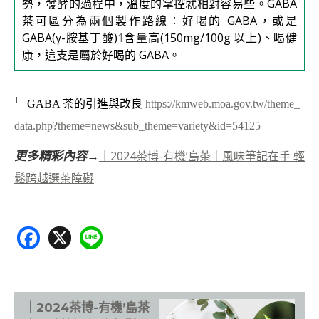
勢，發酵的過程中，溫度的掌控就相對容易些。GABA
茶可區分為兩個製作路線︰好喝的 GABA，或是
GABA(γ-胺基丁酸)
1
含量高(150mg/100g 以上)、喝健
康，這支是屬於好喝的 GABA。
1
GABA 茶的引進與改良
https://kmweb.moa.gov.tw/theme_
data.php?theme=news&sub_theme=variety&id=54125
｜2024茶博-有機’島茶｜風味筆記在手 輕
更多精彩內容→
鬆跨越選茶障礙
F
X
Li
ac
n
e
e
b
｜2024茶博-有機’島茶