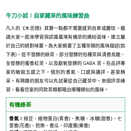
牛刀小試∣自家藏茶的風味練習曲
凡人的《木舌頭》其實一點都不需要感到自卑或膽怯，邀
請大家一起來學習與認識臺灣有機茶的繽紛滋味，建立屬
於自己的絕對味蕾。為大家摘要了五種茶類的風味描述(如
下表)，從不發酵的綠茶、部分發酵的包種茶與清香烏龍、
全發酵的蜜香紅茶，以及厭氧發酵的 GABA 茶，在品評專
家的敏銳五感之下，個別的香氣、口感與講評，甚是精
采。有興趣的朋友可以先試著從自己藏茶中，來個評茶練
習，看看您家的同款茶類都喝出哪種類似的風味。
有機綠茶
香氣∣
綠豆、植物蛋白(青香)、焦糖、冰糖(甜香)、七
里香(花香)、芭樂、香瓜、印度棗(果香)