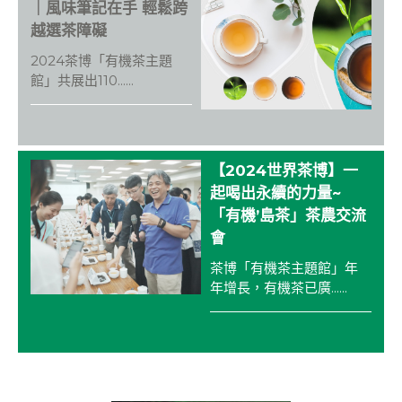
o
｜風味筆記在手 輕鬆跨
o
越選茶障礙
k
2024茶博「有機茶主題
館」共展出110......
【2024世界茶博】一
起喝出永續的力量~
「有機’島茶」茶農交流
會
茶博「有機茶主題館」年
年增長，有機茶已廣......