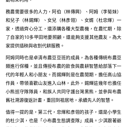
務農需要很多的人力，阿伯（林傳興）、阿姆（李菊妹）
和兒子（林錫輝）、女兒（林彥翎）、女婿（杜忠煇）一
家，透過齊心分工，還添購各種大型農機，在農忙期，除
了自家的10多甲田地要照顧，還能夠支援其他農友，為大
家提供插秧與收割代耕服務。
阿姆同時也是卓清布農豆豆班的成員，為各種傳統布農豆
類進行保種，並且傳授布農的飲食與農耕智慧給部落下一
代的年輕人和小朋友。而錫輝則是在農閒期，擔任高山協
作員，帶領喜歡山友進入山林，此外，錫輝這幾年也擔任
小熊巡守隊隊員，和族人共同守護台灣黑熊，並參與布農
舊社溯源復返計畫，重回到祖居地，承續先人的智慧。
值得一提的是，第三代，忠煇和彥翎的孩子，還是小學生
的杜少淇，也是「小布農生態調查隊」成員。少淇跟著爺