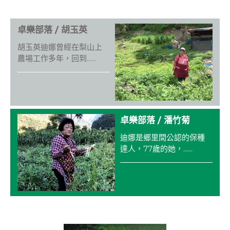
e
e
b
卓樂部落 / 胡玉英
o
胡玉英迪娜曾經在梨山上
o
農場工作多年，回到......
k
卓樂部落 / 潘竹菊
迪娜是鄉里間公認的保種
達人，77歲的她，......