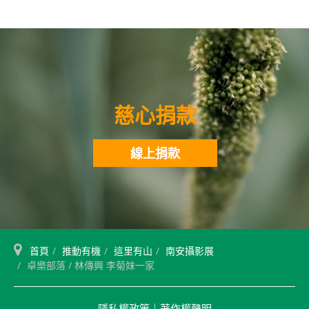
慈心捐款
線上捐款
首頁
推動有機
這里有山
南安攝影展
卓樂部落 / 林傳興 李菊妹一家
隱私權政策
｜
著作權聲明