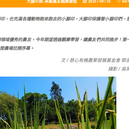
大腳印獎-典範農友觀摩課程
2023 / 09 / 25
8037
腳印，也充滿各種動物跑來跑去的小腳印，大腳印保護著小腳印們，
個領域優秀的農友，今年期望透過觀摩學習，讓農友們共同進步！
第
閒農場拉開序幕。
文 / 慈心有機農業發展基金會 郭
攝影 / 吳