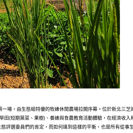
的第一場，由生態組特優的牧蜂休閒農場拉開序幕。位於新北三芝
、旱田(短期葉菜、果樹)、養蜂與食農教育活動體驗，在經濟收入
生態評選委員們的肯定，而如何達到這樣的平衡，也是所有從事