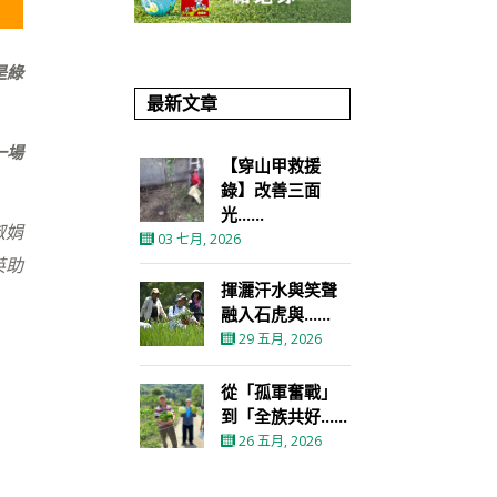
是綠
最新文章
一場
【穿山甲救援
錄】改善三面
光......
淑娟
03 七月, 2026
英助
揮灑汗水與笑聲
融入石虎與......
29 五月, 2026
從「孤軍奮戰」
到「全族共好......
26 五月, 2026