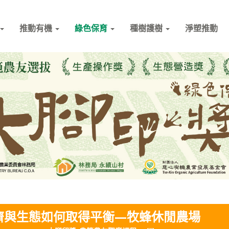
推動有機
綠色保育
種樹護樹
淨塑推動
濟與生態如何取得平衡—牧蜂休閒農場