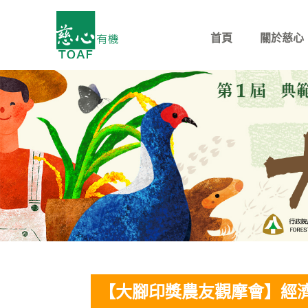
首頁
關於慈心
【大腳印獎農友觀摩會】經