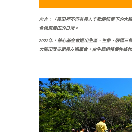
前言：「農田裡不但有農人辛勤耕耘留下的大
色保育農田的日常。
2022
年，慈心基金會選出生產、生態、碳匯三
大腳印獎典範農友觀摩會，由生態組特優牧蜂休