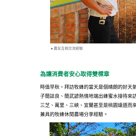
農友互相交流經驗
為讓消費者安心取得雙標章
時值早秋，拜訪牧蜂的當天是個晴朗的好天
子簡誌良、簡武諺熱情地端出蜂蜜水接待來
三芝、萬里、三峽、宜蘭甚至是桃園遠道而
兼具的牧蜂休閒農場分享經驗。