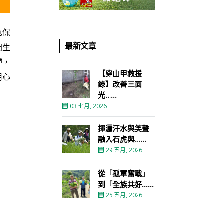
色保
最新文章
間生
種，
【穿山甲救援
用心
錄】改善三面
光......
03 七月, 2026
揮灑汗水與笑聲
融入石虎與......
29 五月, 2026
從「孤軍奮戰」
到「全族共好......
26 五月, 2026