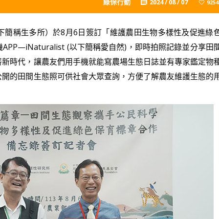
綠保行動
2024 / 08 / 07
9254
下簡稱生多所）於8月6日簽訂「維護農田生物多樣性及促進綠
—iNaturalist (以下簡稱愛自然)，即時拍照記錄並分享田
嶄新時代，讓農友們用手機就能寫農場生態日誌並有專家鑑定物
公開的田間生態照可供社會大眾查詢，方便了解農友維護生態的