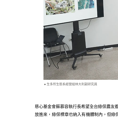
生多所生態系經營組林大利副研究員
慈心基金會蘇慕容執行長希望全台綠保農友
放進來，綠保標章也納入有機體制內，但綠保