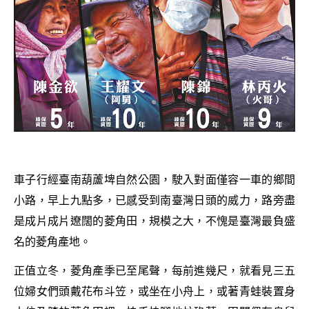
車子行經臺南葫蘆埤自然公園，駛入對面僅容一車的鄉間
小路，早上九點多，已感受到南臺灣日頭的威力，路旁盡
是成片成片遼闊的菱角田，規模之大，不愧是臺灣最負盛
名的菱角產地。
正值立冬，菱角產季已至尾聲，每前進幾尺，就看見三五
位婦女們頭戴花布斗笠，或坐在小舟上，或著青蛙裝置身