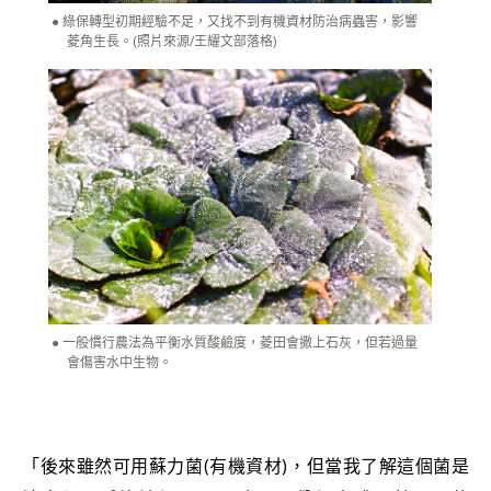
綠保轉型初期經驗不足，又找不到有機資材防治病蟲害，影響
菱角生長。(照片來源/王耀文部落格)
一般慣行農法為平衡水質酸鹼度，菱田會撒上石灰，但若過量
會傷害水中生物。
「後來雖然可用蘇力菌(有機資材)，但當我了解這個菌是