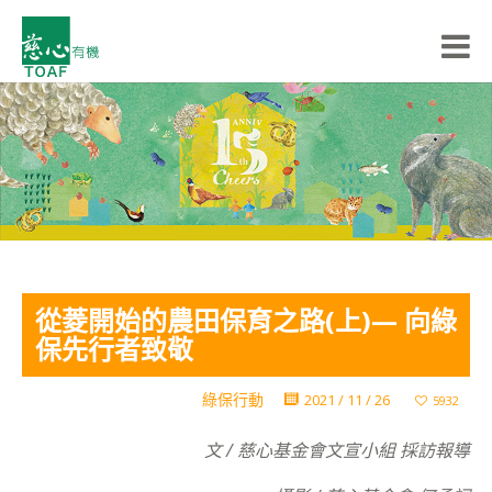
從菱開始的農田保育之路(上)— 向綠
保先行者致敬
綠保行動
2021 / 11 / 26
5932
文 / 慈心基金會文宣小組 採訪報導