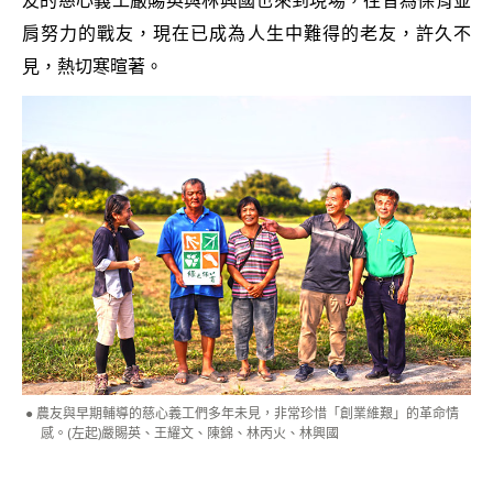
友的慈心義工嚴賜英與林興國也來到現場，往昔為保育並
肩努力的戰友，現在已成為人生中難得的老友，許久不
見，熱切寒暄著。
農友與早期輔導的慈心義工們多年未見，非常珍惜「創業維艱」的革命情
感。(左起)嚴賜英、王耀文、陳錦、林丙火、林興國