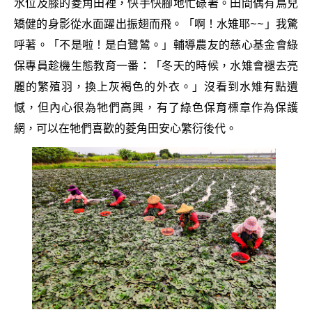
水位及膝的菱角田裡，快手快腳地忙碌著。田間偶有鳥兒
矯健的身影從水面躍出振翅而飛。「啊！水雉耶~~」我驚
呼著。「不是啦！是白鷺鷥。」輔導農友的慈心基金會綠
保專員趁機生態教育一番：「冬天的時候，水雉會褪去亮
麗的繁殖羽，換上灰褐色的外衣。」沒看到水雉有點遺
憾，但內心很為牠們高興，有了綠色保育標章作為保護
網，可以在牠們喜歡的菱角田安心繁衍後代。