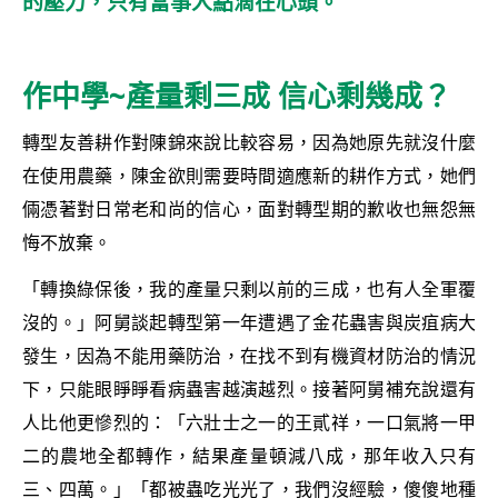
的壓力，只有當事人點滴在心頭。
作中學~產量剩三成 信心剩幾成？
轉型友善耕作對陳錦來說比較容易，因為她原先就沒什麼
在使用農藥，陳金欲則需要時間適應新的耕作方式，她們
倆憑著對日常老和尚的信心，面對轉型期的歉收也無怨無
悔不放棄。
「轉換綠保後，我的產量只剩以前的三成，也有人全軍覆
沒的。」阿舅談起轉型第一年遭遇了金花蟲害與炭疽病大
發生，因為不能用藥防治，在找不到有機資材防治的情況
下，只能眼睜睜看病蟲害越演越烈。接著阿舅補充說還有
人比他更慘烈的：「六壯士之一的王貳祥，一口氣將一甲
二的農地全都轉作，結果產量頓減八成，那年收入只有
三、四萬。」「都被蟲吃光光了，我們沒經驗，傻傻地種