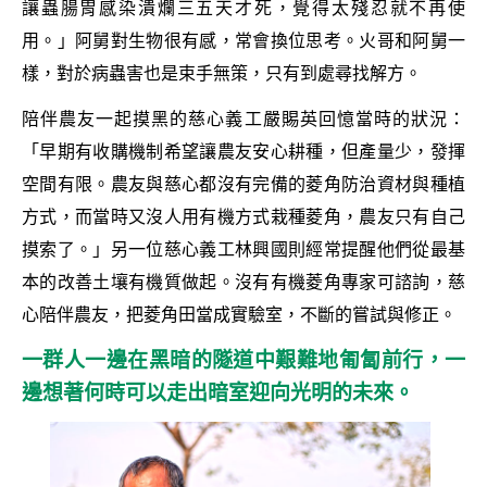
讓蟲腸胃感染潰爛三五天才死，覺得太殘忍就不再使
用。」阿舅對生物很有感，常會換位思考。火哥和阿舅一
樣，對於病蟲害也是束手無策，只有到處尋找解方。
陪伴農友一起摸黑的慈心義工嚴賜英回憶當時的狀況：
「早期有收購機制希望讓農友安心耕種，但產量少，發揮
空間有限。農友與慈心都沒有完備的菱角防治資材與種植
方式，而當時又沒人用有機方式栽種菱角，農友只有自己
摸索了。」另一位慈心義工林興國則經常提醒他們從最基
本的改善土壤有機質做起。沒有有機菱角專家可諮詢，慈
心陪伴農友，把菱角田當成實驗室，不斷的嘗試與修正。
一群人一邊在黑暗的隧道中艱難地匍匐前行，一
邊想著何時可以走出暗室迎向光明的未來。