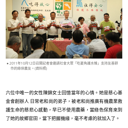
2011年10月12日召開記者會邀請社會大眾「吃菱角護水雉」支持友善耕
作的綠保農友。(資料照)
六位中唯一的女性陳錦女士回憶當年的心情。她是慈心基
金會創辦人 日常老和尚的弟子，被老和尚推廣有機農業救
護生命的慈悲心感動，早已不使用農藥，當綠色保育來到
了她的故鄉官田，當下把握機緣，毫不考慮的就加入了。