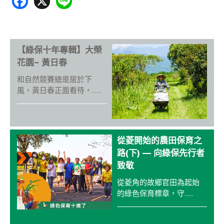
ac
n
e
e
b
【綠保十年專輯】大榮
o
花園~ 黃日春
o
和自然競賽總是居於下
k
風，黃日春正面看待，......
從菱開始的農田保育之
路(下) — 向綠保先行者
致敬
從菱角的故鄉官田為起始
的綠色保育標章，守......