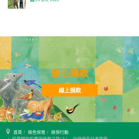
慈心捐款
線上捐款
首頁
綠色保育
綠保行動
從菱開始的農田保育之路(上)— 向綠保先行者致敬