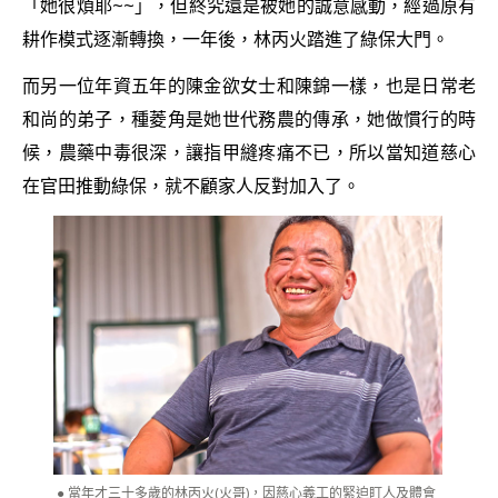
「她很煩耶~~」，但終究還是被她的誠意感動，經過原有
耕作模式逐漸轉換，一年後，林丙火踏進了綠保大門。
而另一位年資五年的陳金欲女士和陳錦一樣，也是日常老
和尚的弟子，種菱角是她世代務農的傳承，她做慣行的時
候，農藥中毒很深，讓指甲縫疼痛不已，所以當知道慈心
在官田推動綠保，就不顧家人反對加入了。
當年才三十多歲的林丙火(火哥)，因慈心義工的緊迫盯人及體會