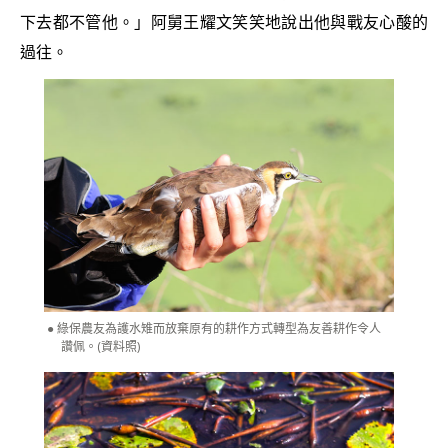
下去都不管他。」阿舅王耀文笑笑地說出他與戰友心酸的
過往。
綠保農友為護水雉而放棄原有的耕作方式轉型為友善耕作令人
讚佩。(資料照)