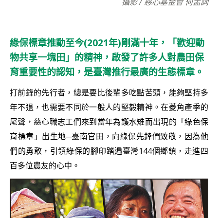
攝影 / 慈心基金會 何孟詞
綠保標章推動至今(2021年)剛滿十年，「歡迎動
物共享一塊田」的精神，啟發了許多人對農田保
育重要性的認知，是臺灣推行最廣的生態標章。
打前鋒的先行者，總是要比後輩多吃點苦頭，能夠堅持多
年不退，也需要不同於一般人的堅毅精神。在菱角產季的
尾聲，慈心職志工們來到當年為護水雉而出現的「綠色保
育標章」出生地─臺南官田，向綠保先鋒們致敬，因為他
們的勇敢，引領綠保的腳印踏遍臺灣144個鄉鎮，走進四
百多位農友的心中。