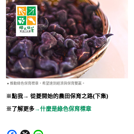
推動綠色保育標章，希望達到經濟與保育雙贏。
※點我→ 從菱開始的農田保育之路(下集)
※了解更多
→
什麼是綠色保育標章
F
X
Li