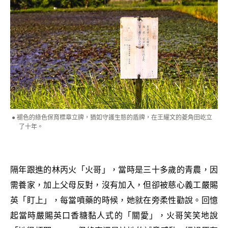
褪色的綠色保育標章立牌，猶如守護生態的盾牌，在王耀文的菱角田屹立
了十年。
隔年跟進的林丙火「火哥」，當時是三十多歲的青農，因
需養家，加上父母反對，沒有加入，但卻被慈心義工嚴賜
英「盯上」，每當噴藥的時候，她就在旁柔性勸說。回憶
起當時嚴賜英口香糖黏人式的「關愛」，火哥笑笑地說