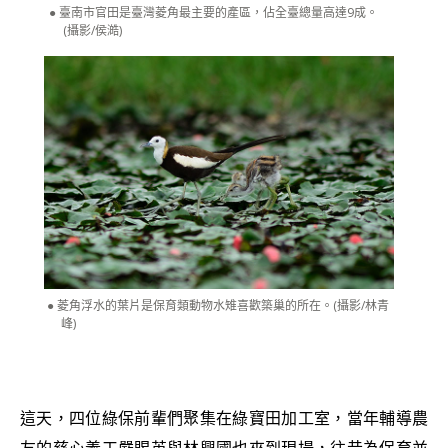
臺南市官田是臺灣菱角最主要的產區，佔全臺總量高達9成。
(攝影/侯澔)
菱角浮水的葉片是保育類動物水雉喜歡築巢的所在。(攝影/林青
峰)
這天，四位綠保前輩們聚集在綠寶田加工室，當年輔導農