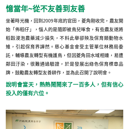
憶當年~從不友善到友善
坐著時光機，回到2009年底的官田，菱角剛收完，農友開
始「佈稻仔」，惱人的是隨即被鳥兒啄食，有些農友遂將
稻穀浸泡農藥減少損失，不料此舉卻殃及保育類動物水
雉，引起保育界譁然。慈心基金會受主管單位林務局委
託，輔導農友轉型有機護鳥，但因菱角田水域相連，易遭
鄰田汙染，很難通過驗證，於是發展出綠色保育標章品
牌，鼓勵農友轉型友善耕作，並為此召開了說明會。
說明會當天，熱熱鬧鬧來了一百多人，但有信心
投入的僅有六位。