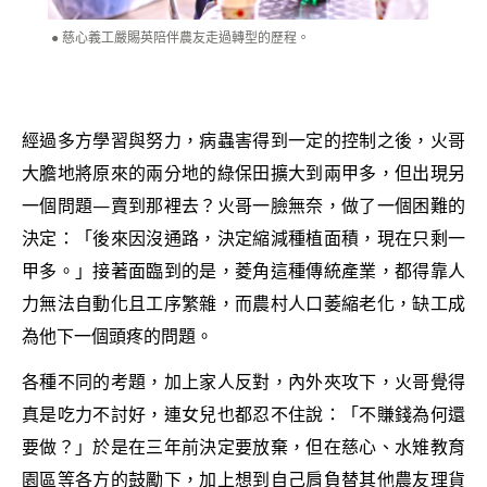
慈心義工嚴賜英陪伴農友走過轉型的歷程。
經過多方學習與努力，病蟲害得到一定的控制之後，火哥
大膽地將原來的兩分地的綠保田擴大到兩甲多，但出現另
一個問題—賣到那裡去？火哥一臉無奈，做了一個困難的
決定：「後來因沒通路，決定縮減種植面積，現在只剩一
甲多。」接著面臨到的是，菱角這種傳統產業，都得靠人
力無法自動化且工序繁雜，而農村人口萎縮老化，缺工成
為他下一個頭疼的問題。
各種不同的考題，加上家人反對，內外夾攻下，火哥覺得
真是吃力不討好，連女兒也都忍不住說：「不賺錢為何還
要做？」於是在三年前決定要放棄，但在慈心、水雉教育
園區等各方的鼓勵下，加上想到自己肩負替其他農友理貨