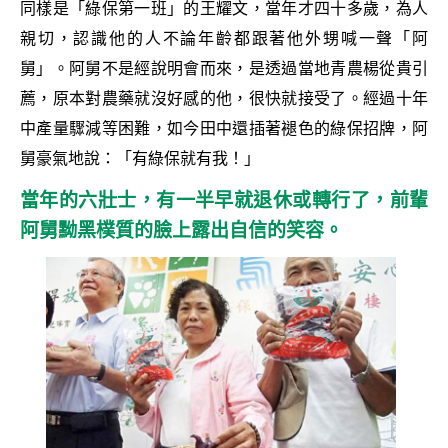
同樣是「綠保第一班」的王耀文，當年才四十多歲，為人
親切，認識他的人不論年齡都跟著他外甥喊一聲「阿
舅」。阿舅不是經說明會而來，是透過當地青農楊從貴引
薦，原本對農藥就沒好感的他，很快就接受了。經過十年
中產量驟減等困難，如今田中還插著褪色的綠保招牌，阿
舅豪氣地說：「有綠保就有我！」
當年的六壯士，有一半早就退休或轉行了，前輩
阿舅黝黑樸質的臉上露出自信的笑容。