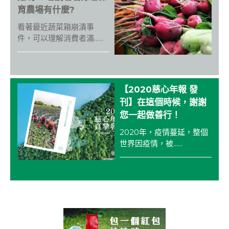
o
育農場有什麼?
k
看著最近蔬菜箱崩潰事
件，可以理解消費者滿......
【2020慈心年報 發
刊】在這個時候，謝謝
您一起做善行！
2020年，疫情蔓延，整個
世界因疫情，被......