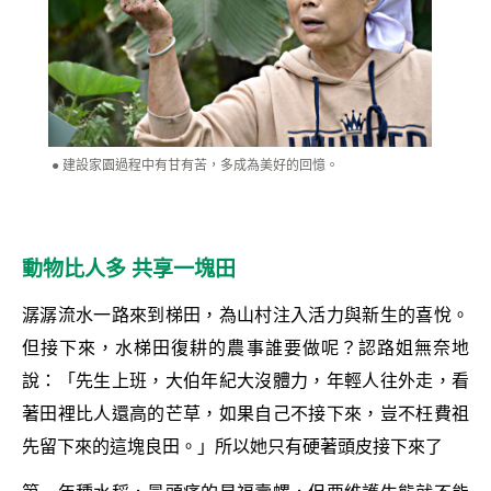
建設家園過程中有甘有苦，多成為美好的回憶。
動物比人多 共享一塊田
潺潺流水一路來到梯田，為山村注入活力與新生的喜悅。
但接下來，水梯田復耕的農事誰要做呢？認路姐無奈地
說：「先生上班，大伯年紀大沒體力，年輕人往外走，看
著田裡比人還高的芒草，如果自己不接下來，豈不枉費祖
先留下來的這塊良田。」所以她只有硬著頭皮接下來了