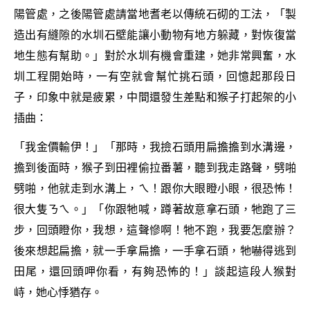
陽管處，之後陽管處請當地耆老以傳統石砌的工法，「製
造出有縫隙的水圳石壁能讓小動物有地方躲藏，對恢復當
地生態有幫助。」對於水圳有機會重建，她非常興奮，水
圳工程開始時，一有空就會幫忙挑石頭，回憶起那段日
子，印象中就是疲累，中間還發生差點和猴子打起架的小
插曲：
「我金價輸伊！」「那時，我撿石頭用扁擔擔到水溝邊，
擔到後面時，猴子到田裡偷拉番薯，聽到我走路聲，劈啪
劈啪，他就走到水溝上，ㄟ！跟你大眼瞪小眼，很恐怖！
很大隻ㄋㄟ。」「你跟牠喊，蹲著故意拿石頭，牠跑了三
步，回頭瞪你，我想，這聲慘啊！牠不跑，我要怎麼辦？
後來想起扁擔，就一手拿扁擔，一手拿石頭，牠嚇得逃到
田尾，還回頭呷你看，有夠恐怖的！」談起這段人猴對
峙，她心悸猶存。