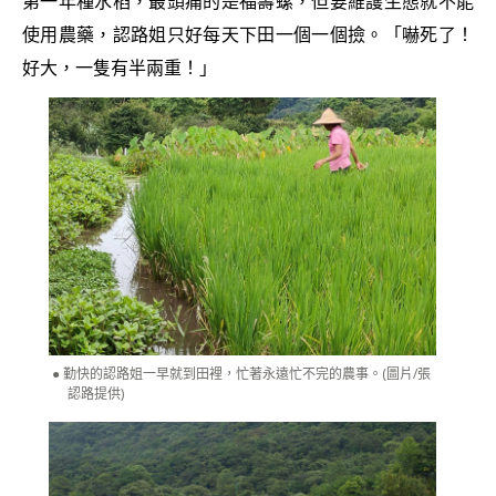
第一年種水稻，最頭痛的是福壽螺，但要維護生態就不能
使用農藥，認路姐只好每天下田一個一個撿。「嚇死了！
好大，一隻有半兩重！」
勤快的認路姐一早就到田裡，忙著永遠忙不完的農事。(圖片/張
認路提供)