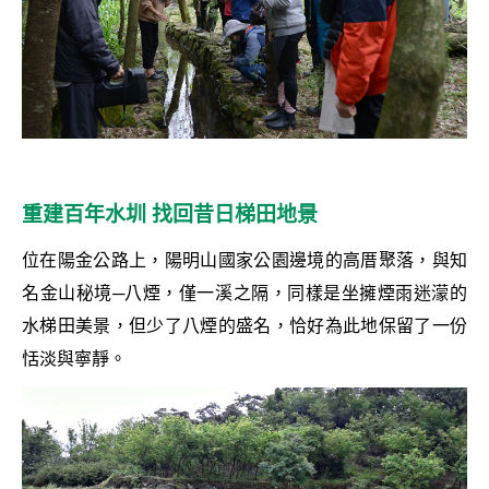
重建百年水圳 找回昔日梯田地景
位在陽金公路上，陽明山國家公園邊境的高厝聚落，與知
名金山秘境─八煙，僅一溪之隔，同樣是坐擁煙雨迷濛的
水梯田美景，但少了八煙的盛名，恰好為此地保留了一份
恬淡與寧靜。