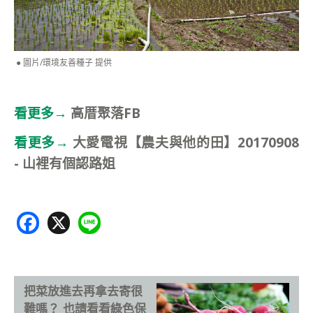
圖片/環境友善種子 提供
看更多→
高厝聚落FB
看更多→
大愛電視【農夫與他的田】20170908
- 山裡有個認路姐
F
X
Li
ac
n
e
e
b
把菜放進去再拿去寄很
o
難嗎？ 也請看看綠色保