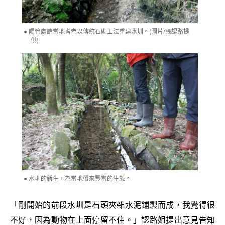
陽管處請當地耆老以傳統石砌工法重建水圳。(圖片/張認路提
供)
水圳的新生，為當地帶來豐富的生態。
「剛開始的前段水圳是石頭夾雜水泥鋪製而成，我覺得很
不好，因為動物在上面停留不住。」認路姐提出意見告知