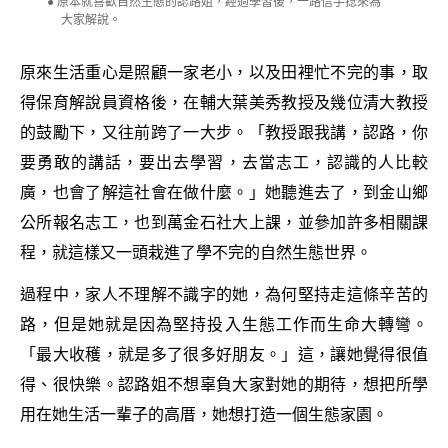
原本就喜歡自然生態的認路姐，經過學習後，一路信手捻來為
大家解說。
原來生活重心是照顧一家老小，以及田裡忙不完的事，取
得保育解說員資格後，在輔大葉美秀教授及幾位清大教授
的鼓勵下，又往前跨了一大步。「教授跟我講，認路，你
要勇敢的講話，要出去學習，去當志工，認識的人比較
廣，也會了解這社會在做什麼。」她聽進去了，到金山鄉
公所報名志工，也到萬金石社大上課，並參加許多相關課
程，就這樣又一頭栽進了學不完的自然生態世界。
過程中，家人不理解不識字的她，為何堅持走這條辛苦的
路，但是她就是因為堅持投入生態工作而生命大轉彎。
「最大收穫，就是多了很多好朋友。」這，讓她覺得很值
得、很快樂。認路姐不想辜負大家對她的期待，想把所學
用在她生活一輩子的高厝，她想打造一個生態家園。