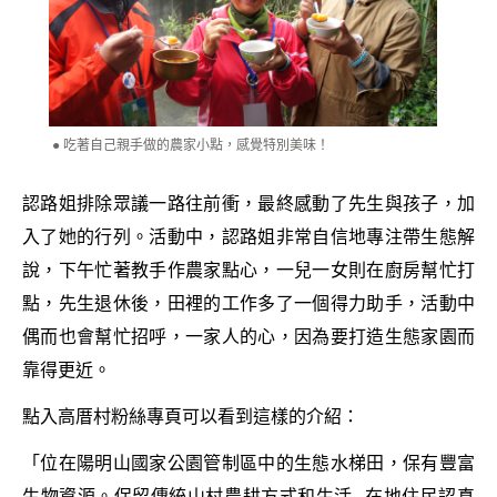
吃著自己親手做的農家小點，感覺特別美味！
認路姐排除眾議一路往前衝，最終感動了先生與孩子，加
入了她的行列。活動中，認路姐非常自信地專注帶生態解
說，下午忙著教手作農家點心，一兒一女則在廚房幫忙打
點，先生退休後，田裡的工作多了一個得力助手，活動中
偶而也會幫忙招呼，一家人的心，因為要打造生態家園而
靠得更近。
點入高厝村粉絲專頁可以看到這樣的介紹：
「位在陽明山國家公園管制區中的生態水梯田，保有豐富
生物資源。保留傳統山村農耕方式和生活…在地住民認真