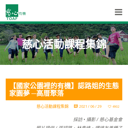
慈心活動課程集錦
【國家公園裡的有機】認路姐的生態
家園夢 ─高厝聚落
慈心活動課程集錦
2021 / 06 / 29
4902
採訪 • 攝影 / 慈心基金會
照片提供 / 張認路、林青峰、環境友善種子