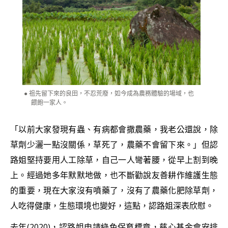
祖先留下來的良田，不忍荒廢，如今成為農務體驗的場域，也
餵飽一家人。
「以前大家發現有蟲、有病都會撒農藥，我老公還說，除
草劑少灑一點沒關係，草死了，農藥不會留下來。」但認
路姐堅持要用人工除草，自己一人彎著腰，從早上割到晚
上。經過她多年默默地做，也不斷勸說友善耕作維護生態
的重要，現在大家沒有噴藥了，沒有了農藥化肥除草劑，
人吃得健康，生態環境也變好，這點，認路姐深表欣慰。
去年(2020)，認路姐申請綠色保育標章，慈心基金會安排