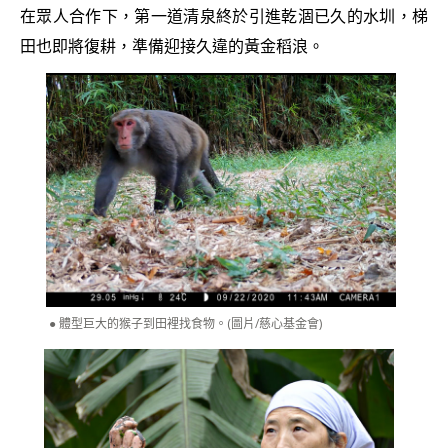
在眾人合作下，第一道清泉終於引進乾涸已久的水圳，梯
田也即將復耕，準備迎接久違的黃金稻浪。
體型巨大的猴子到田裡找食物。(圖片/慈心基金會)