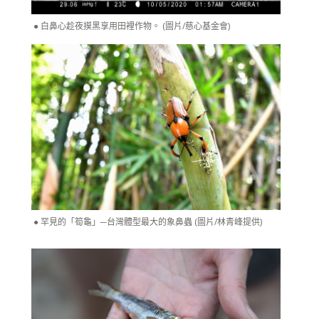
白鼻心趁夜摸黑享用田裡作物。 (圖片/慈心基金會)
罕見的「筍龜」─台灣體型最大的象鼻蟲 (圖片/林青峰提供)