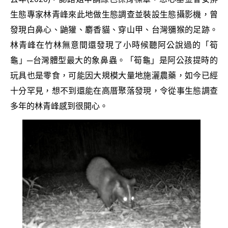
生態專家林青峰來此地做生態調查並裝設生態攝影機，曾
發現白鼻心、鼬獾、麝香貓、穿山甲、台灣獼猴的足跡。
林青峰在竹林無意間還發現了小時候聽阿公說過的「筍
龜」─台灣體型最大的象鼻蟲。「筍龜」是阿公孩提時的
玩具也是零食，可能因大規模大量地施灑農藥，如今已經
十分罕見，想不到還能在高厝聚落發現，令從事生態調查
多年的林青峰感到很開心。