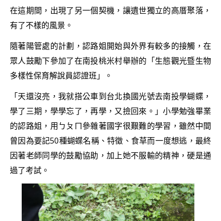
在這期間，出現了另一個契機，讓遺世獨立的高厝聚落，
有了不樣的風景。
隨著陽管處的計劃，認路姐開始與外界有較多的接觸，在
眾人鼓勵下參加了在南投桃米村舉辦的「生態觀光暨生物
多樣性保育解說員認證班」。
「天還沒亮，我就搭公車到台北換國光號去南投學蝴蝶，
學了三期，學學忘了，再學，又撿回來。」小學勉強畢業
的認路姐，用ㄅㄆㄇ參雜著國字很艱難的學習，雖然中間
曾因為要記50種蝴蝶名稱、特徵、食草而一度想逃，最終
因著老師同學的鼓勵協助，加上她不服輸的精神，硬是通
過了考試。