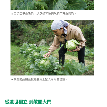
鳥兒清早來吃蟲，認路姐等牠們吃飽了再來抓蟲。
損傷的高麗菜就是餐桌上家人享用的佳餚。
從遺世獨立 到敞開大門