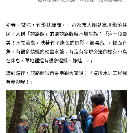
初春、微涼，竹影扶疏間，一群都市人圍著高厝聚落住
民，人稱「認路姐」的張認路觀察水圳生態：「這一段最
美！水在流動，映著竹子綠色的倒影，很漂亮…，裡面有
魚，有很多蜻蜓的幼蟲水蠆。有沒有發現旁邊的樹有小鳥
在休息，草地裡還有很多螳螂、蚱蜢…。」
講到這裡，認路姐很自豪地跟大家說：「這段水圳工程我
有參與喔！」