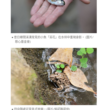
昔日鄉間溪溝常見的小魚「苦花」在水圳中重現身影。 (圖片/
慈心基金會)
田中隨處可見各式蛙類。(圖片/張認路提供)