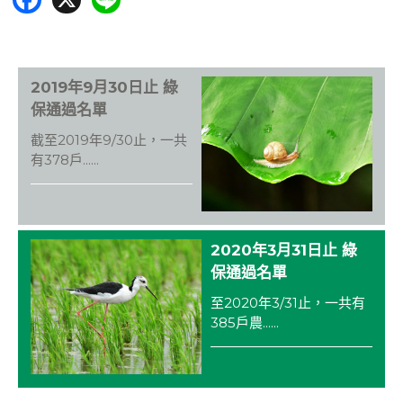
ac
n
e
e
b
2019年9月30日止 綠
o
保通過名單
o
截至2019年9/30止，一共
k
有378戶......
2020年3月31日止 綠
保通過名單
至2020年3/31止，一共有
385戶農......