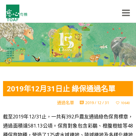
2019年12月31日止 綠保通過名單
通過名單
2019 / 12 / 31
10640
截至2019年12/31止，一共有
392
戶農友通過綠色保育標章，
通過面積達581.13公頃。保育對象包含彩鷸、橙腹樹蛙等48
種保育物種，營造了175處水域棲地、陸域棲地及多樣化棲地