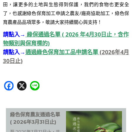
田，讓更多的土地與生態得到保護，我們的食物也更安全
了，也感謝綠色保育加工申請之農友/廠商協助加工，綠色保
育農產品品項眾多，敬請大家持續關心與支持！
請點入→
綠保通過名單 ( 2026 年4月30日止，含作
物類別與保育標的)
請點入→
通過綠色保育加工品申請名單
(2026年4月
30日止)
F
X
Li
ac
n
e
e
b
綠色保育農友通過名單
o
( 2026年3月31日止)
o
至 2026年3月31日止，共