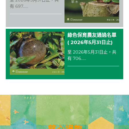
k
有 697......
綠色保育農友通過名單
( 2026年5月31日止)
至 2026年5月31日止，共
有 706......
慈心捐款