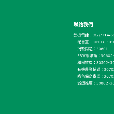
聯絡我們
總機電話：(02)7714-6
秘書室：30103~301
捐款問題：30601
FB官網維護：30602~
種樹推廣：30502~30
有機農業輔導：30702~
綠色保育審認：30705~
減塑推廣：30802~30