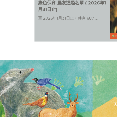
綠色保育 農友通過名單 ( 2026年1
b
月31日止)
o
至 2026年1月31日止，共有 687......
o
k