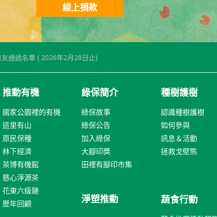
線上捐款
友通過名單 ( 2026年2月28日止)
推動有機
綠保簡介
種樹護樹
國家公園裡的有機
綠保故事
認識種樹護樹
這里有山
綠保公告
如何參與
原民保種
加入綠保
訊息＆活動
林下經濟
大腳印獎
拯救戈壁熊
茶博有機館
田裡有腳印市集
慈心淨源茶
花東六級鏈
淨塑推動
蔬食行動
歷年回顧