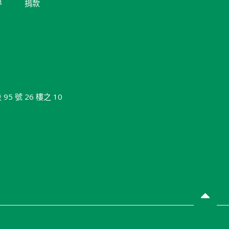
導
捐款
 號 26 樓之 10