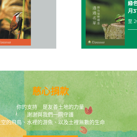
綠色
月3
至 2
慈心捐款
你的支持 是友善土地的力量
謝謝與我們一同守護
天空的飛鳥、水裡的游魚、以及土裡無數的生命