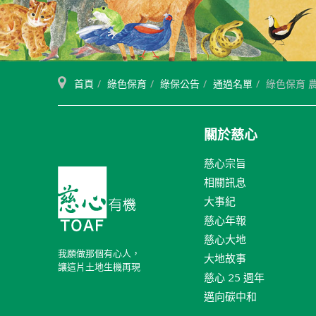
首頁
綠色保育
綠保公告
通過名單
綠色保育 農
關於慈心
慈心宗旨
相關訊息
大事紀
慈心年報
慈心大地
我願做那個有心人，
大地故事
讓這片土地生機再現
慈心 25 週年
邁向碳中和