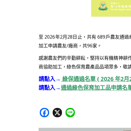
至 2026年2月28日止，共有 689戶農友
加工申請農友/廠商，共96家。
感謝農友們的辛勤耕耘，堅持以有機精神耕
商協助加工，綠色保育農產品品項眾多，敬
請點入→
綠保通過名單 ( 2026 年
請點入→
通過綠色保育加工品申請名
F
X
Li
ac
n
e
e